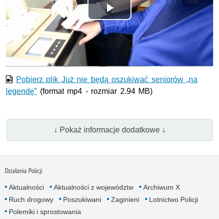
Odtwórz
wideo
Pobierz plik Już nie będą oszukiwać seniorów „na
legendę”
(format mp4 - rozmiar 2.94 MB)
↓ Pokaż informacje dodatkowe ↓
Działania Policji
Aktualności
Aktualności z województw
Archiwum X
Ruch drogowy
Poszukiwani
Zaginieni
Lotnictwo Policji
Polemiki i sprostowania