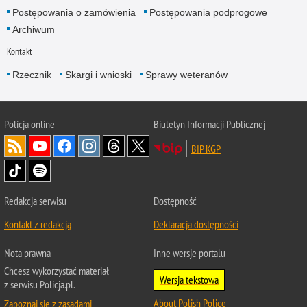
Postępowania o zamówienia
Postępowania podprogowe
Archiwum
Kontakt
Rzecznik
Skargi i wnioski
Sprawy weteranów
Policja
online
Biuletyn Informacji Publicznej
BIP KGP
Redakcja serwisu
Dostępność
Kontakt z redakcją
Deklaracja dostępności
Nota prawna
Inne wersje portalu
Chcesz wykorzystać materiał
Wersja tekstowa
z serwisu Policja.pl.
About Polish Police
Zapoznaj się z zasadami