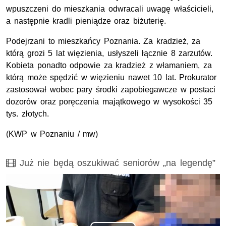
wpuszczeni do mieszkania odwracali uwagę właścicieli,
a następnie kradli pieniądze oraz biżuterię.
Podejrzani to mieszkańcy Poznania. Za kradzież, za
którą grozi 5 lat więzienia, usłyszeli łącznie 8 zarzutów.
Kobieta ponadto odpowie za kradzież z włamaniem, za
którą może spędzić w więzieniu nawet 10 lat. Prokurator
zastosował wobec pary środki zapobiegawcze w postaci
dozorów oraz poręczenia majątkowego w wysokości 35
tys. złotych.
(KWP w Poznaniu / mw)
Film
Już nie będą oszukiwać seniorów „na legendę”