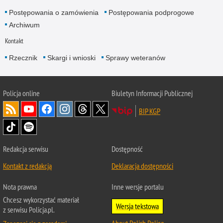
Postępowania o zamówienia
Postępowania podprogowe
Archiwum
Kontakt
Rzecznik
Skargi i wnioski
Sprawy weteranów
Policja
online
Biuletyn Informacji Publicznej
BIP KGP
Redakcja serwisu
Dostępność
Kontakt z redakcją
Deklaracja dostępności
Nota prawna
Inne wersje portalu
Chcesz wykorzystać materiał
Wersja tekstowa
z serwisu Policja.pl.