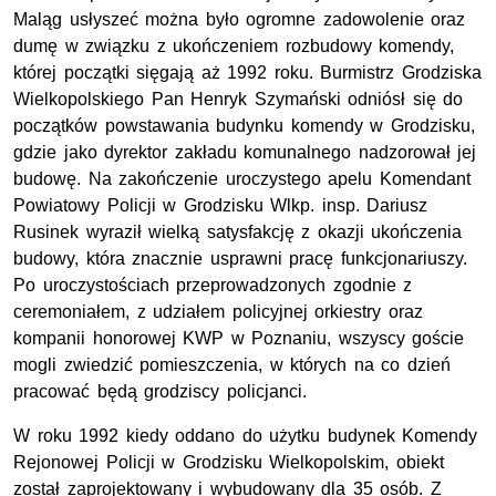
Maląg usłyszeć można było ogromne zadowolenie oraz
dumę w związku z ukończeniem rozbudowy komendy,
której początki sięgają aż 1992 roku. Burmistrz Grodziska
Wielkopolskiego Pan Henryk Szymański odniósł się do
początków powstawania budynku komendy w Grodzisku,
gdzie jako dyrektor zakładu komunalnego nadzorował jej
budowę. Na zakończenie uroczystego apelu Komendant
Powiatowy Policji w Grodzisku Wlkp. insp. Dariusz
Rusinek wyraził wielką satysfakcję z okazji ukończenia
budowy, która znacznie usprawni pracę funkcjonariuszy.
Po uroczystościach przeprowadzonych zgodnie z
ceremoniałem, z udziałem policyjnej orkiestry oraz
kompanii honorowej KWP w Poznaniu, wszyscy goście
mogli zwiedzić pomieszczenia, w których na co dzień
pracować będą grodziscy policjanci.
W roku 1992 kiedy oddano do użytku budynek Komendy
Rejonowej Policji w Grodzisku Wielkopolskim, obiekt
został zaprojektowany i wybudowany dla 35 osób. Z