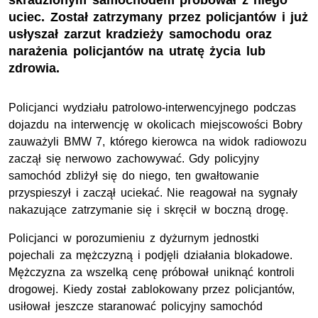
skradzionym samochodem próbował z niego
uciec. Został zatrzymany przez policjantów i już
usłyszał zarzut kradzieży samochodu oraz
narażenia policjantów na utratę życia lub
zdrowia.
Policjanci wydziału patrolowo-interwencyjnego podczas
dojazdu na interwencję w okolicach miejscowości Bobry
zauważyli BMW 7, którego kierowca na widok radiowozu
zaczął się nerwowo zachowywać. Gdy policyjny
samochód zbliżył się do niego, ten gwałtowanie
przyspieszył i zaczął uciekać. Nie reagował na sygnały
nakazujące zatrzymanie się i skręcił w boczną drogę.
Policjanci w porozumieniu z dyżurnym jednostki
pojechali za mężczyzną i podjęli działania blokadowe.
Mężczyzna za wszelką cenę próbował uniknąć kontroli
drogowej. Kiedy został zablokowany przez policjantów,
usiłował jeszcze staranować policyjny samochód