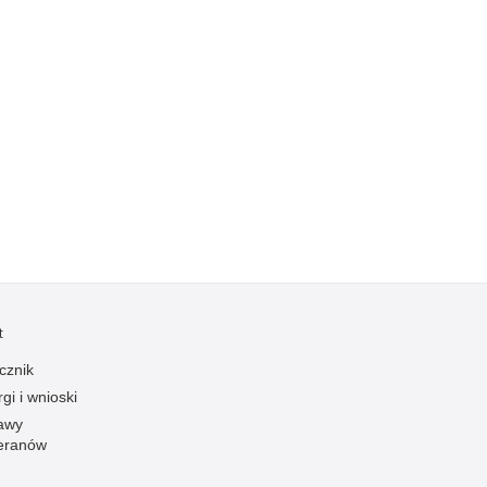
Kradzieże z włamaniem
Kultura
Logistyka, wyposażenie
Materiały wybuchowe
Nagrodzeni policjanci
Napady na banki
Napady na taksówkarzy
Napady na tiry
Nielegalny handel farmaceutykami
Nietrzeźwi kierujący
t
Nietrzeźwi opiekunowie
cznik
Nietrzeźwi pracownicy
gi i wnioski
Niszczenie mienia
awy
eranów
Nowoczesne technologie w pracy Policji
Odpowiedzialność majątkowa Policji