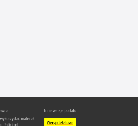
Ofiarni i odważni
Opinia publiczna
Oszustwa
Pedofilia, pornografia dziecięca
Piractwo przemysłowe
Podrabianie znaków towarowych
Pogryzienia przez psy
Polemiki i sprostowania
Policja inaczej
Policjant z pasją
Porwania
rawna
Inne wersje portalu
Pożary i podpalenia
wykorzystać materiał
Wersja tekstowa
Pranie brudnych pieniędzy
u Policja.pl.
About Polish Police
j się z zasadami
Prawa człowieka