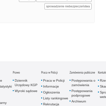
sprowadzenie niebezpieczeństwa
Prawo
Praca w Policji
Zamówienia publiczne
Kontak
je
Dziennik
Praca w Policji
Postępowania o
Rze
Urzędowy KGP
zamówienia
atystyki
Informacje
Skar
Wyroki sądowe
Postępowania
Ogłoszenia
Spr
podprogowe
wet
Listy rankingowe
Archiwum
arny
Rekrutacja