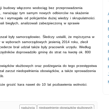
acji budowy włączono wodociąg bez przeprowadzenia
ch, narażając tym samym nowych odbiorców na skażenie
a i wymagała od policjantów dużej wiedzy i skrupulatności.
ali biegłych, analizowali zabezpieczoną w sprawie
łyszał były samorządowiec. Śledczy ustalili, że mężczyzna w
 w wyborach samorządowych jesienią 2014 roku, zlecił
ederze brał udział także były pracownik urzędu. Według
rzędników doprowadziło gminę do strat na kwotę ok. 800
bowiązków służbowych oraz podżegania do tego przestępstwa
szał zarzut niedopełnienia obowiązków, a także sprowadzenia
ób.
że grozić kara nawet do 10 lat pozbawienia wolności.
nadużycia
niedopełnienie obowiązków służbowych