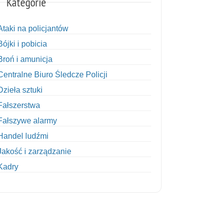
Kategorie
Ataki na policjantów
Bójki i pobicia
Broń i amunicja
Centralne Biuro Śledcze Policji
Dzieła sztuki
Fałszerstwa
Fałszywe alarmy
Handel ludźmi
Jakość i zarządzanie
Kadry
Kobiety w Policji
Korupcja
Kradzież