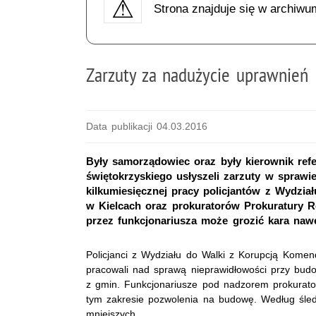
Strona znajduje się w archiwu
Zarzuty za nadużycie uprawnień
Data publikacji 04.03.2016
Były samorządowiec oraz były kierownik re
świętokrzyskiego usłyszeli zarzuty w sprawi
kilkumiesięcznej pracy policjantów z Wydzia
w Kielcach oraz prokuratorów Prokuratury 
przez funkcjonariusza może grozić kara nawe
Policjanci z Wydziału do Walki z Korupcją Komen
pracowali nad sprawą nieprawidłowości przy budow
z gmin. Funkcjonariusze pod nadzorem prokurato
tym zakresie pozwolenia na budowę. Według śledc
mniejszych.