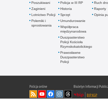
Poszukiwani
Policja w III RP
Ruch dr
Zaginieni
Historia
Raporty
Lotnictwo Policji
Sprzęt
Opinia p
Polemiki i
Umundurowanie
sprostowania
Współpraca
międzynarodowa
Duszpasterstwo
Policji Kościoła
Rzymskokatolickiego
Prawosławne
Duszpasterstwo
Policji
Policja
online
Biuletyn Informacji Public
BIP KGP