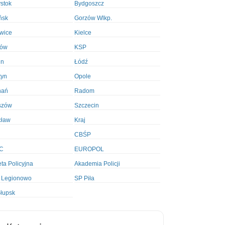
ystok
Bydgoszcz
ńsk
Gorzów Wlkp.
wice
Kielce
ków
KSP
in
Łódź
tyn
Opole
nań
Radom
szów
Szczecin
cław
Kraj
CBŚP
C
EUROPOL
ta Policyjna
Akademia Policji
 Legionowo
SP Piła
łupsk