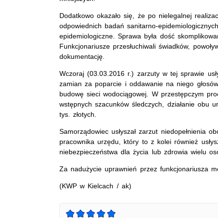
Dodatkowo okazało się, że po nielegalnej realiz
odpowiednich badań sanitarno-epidemiologiczny
epidemiologiczne.
Sprawa była dość skomplikowan
Funkcjonariusze przesłuchiwali świadków, powoływ
dokumentację.
Wczoraj (03.03.2016 r.) zarzuty w tej sprawie us
zamian za poparcie i oddawanie na niego głosów
budowę sieci wodociągowej. W przestępczym proc
wstępnych szacunków śledczych, działanie obu u
tys. złotych.
Samorządowiec usłyszał zarzut niedopełnienia o
pracownika urzędu, który to z kolei również usły
niebezpieczeństwa dla życia lub zdrowia wielu os
Za nadużycie uprawnień przez funkcjonariusza mo
(KWP w Kielcach / ak)