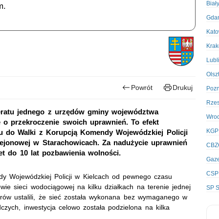
Biał
m.
Gda
Kato
Kra
Lubl
Olsz
Powrót
Drukuj
Poz
Rze
feratu jednego z urzędów gminy województwa
Wro
e o przekroczenie swoich uprawnień. To efekt
KGP
łu do Walki z Korupcją Komendy Wojewódzkiej Policji
Rejonowej w Starachowicach. Za nadużycie uprawnień
CBZ
t do 10 lat pozbawienia wolności.
Gaze
CSP
dy Wojewódzkiej Policji w Kielcach od pewnego czasu
ie sieci wodociągowej na kilku działkach na terenie jednej
SP S
rów ustalili, że sieć została wykonana bez wymaganego w
zych, inwestycja celowo została podzielona na kilka