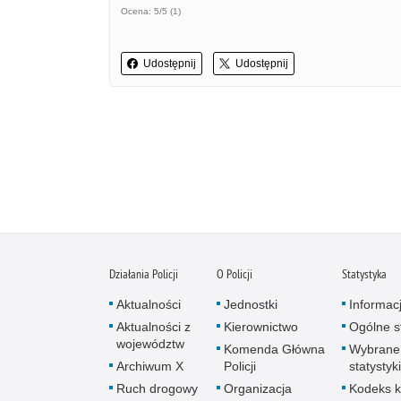
Ocena: 5/5 (1)
Udostępnij
Udostępnij
Działania Policji
O Policji
Statystyka
Aktualności
Jednostki
Informac
Aktualności z
Kierownictwo
Ogólne st
województw
Komenda Główna
Wybrane
Archiwum X
Policji
statystyki
Ruch drogowy
Organizacja
Kodeks k