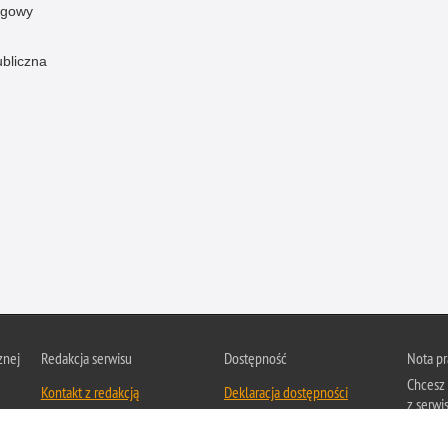
ogowy
ubliczna
znej
Redakcja serwisu
Dostępność
Nota p
Chcesz 
Kontakt z redakcją
Deklaracja dostępności
z serwis
Zapozna