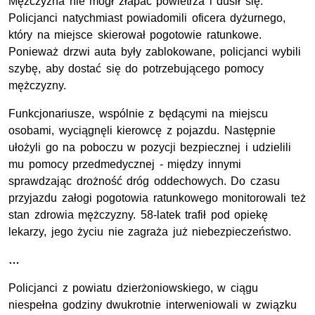
Mężczyzna nie mógł złapać powietrza i dusił się.
Policjanci natychmiast powiadomili oficera dyżurnego,
który na miejsce skierował pogotowie ratunkowe.
Ponieważ drzwi auta były zablokowane, policjanci wybili
szybę, aby dostać się do potrzebującego pomocy
mężczyzny.
Funkcjonariusze, wspólnie z będącymi na miejscu
osobami, wyciągnęli kierowcę z pojazdu. Następnie
ułożyli go na poboczu w pozycji bezpiecznej i udzielili
mu pomocy przedmedycznej - między innymi
sprawdzając drożność dróg oddechowych. Do czasu
przyjazdu załogi pogotowia ratunkowego monitorowali też
stan zdrowia mężczyzny. 58-latek trafił pod opiekę
lekarzy, jego życiu nie zagraża już niebezpieczeństwo.
…
Policjanci z powiatu dzierżoniowskiego, w ciągu
niespełna godziny dwukrotnie interweniowali w związku