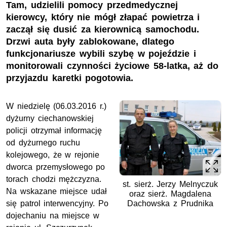
Tam, udzielili pomocy przedmedycznej
kierowcy, który nie mógł złapać powietrza i
zaczął się dusić za kierownicą samochodu.
Drzwi auta były zablokowane, dlatego
funkcjonariusze wybili szybę w pojeździe i
monitorowali czynności życiowe 58-latka, aż do
przyjazdu karetki pogotowia.
W niedzielę (06.03.2016 r.)
dyżurny ciechanowskiej
policji otrzymał informację
od dyżurnego ruchu
kolejowego, że w rejonie
dworca przemysłowego po
torach chodzi mężczyzna.
st. sierż. Jerzy Melnyczuk
Na wskazane miejsce udał
oraz sierż. Magdalena
się patrol interwencyjny. Po
Dachowska z Prudnika
dojechaniu na miejsce w