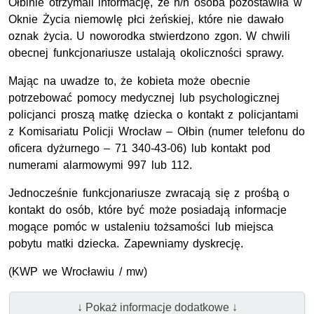
Ołbinie otrzymali informację, że n/n osoba pozostawiła w
Oknie Życia niemowlę płci żeńskiej, które nie dawało
oznak życia. U noworodka stwierdzono zgon. W chwili
obecnej funkcjonariusze ustalają okoliczności sprawy.
Mając na uwadze to, że kobieta może obecnie
potrzebować pomocy medycznej lub psychologicznej
policjanci proszą matkę dziecka o kontakt z policjantami
z Komisariatu Policji Wrocław – Ołbin (numer telefonu do
oficera dyżurnego – 71 340-43-06) lub kontakt pod
numerami alarmowymi 997 lub 112.
Jednocześnie funkcjonariusze zwracają się z prośbą o
kontakt do osób, które być może posiadają informacje
mogące pomóc w ustaleniu tożsamości lub miejsca
pobytu matki dziecka. Zapewniamy dyskrecję.
(KWP we Wrocławiu / mw)
↓ Pokaż informacje dodatkowe ↓