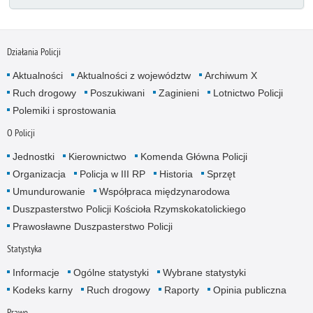
Działania Policji
Aktualności
Aktualności z województw
Archiwum X
Ruch drogowy
Poszukiwani
Zaginieni
Lotnictwo Policji
Polemiki i sprostowania
O Policji
Jednostki
Kierownictwo
Komenda Główna Policji
Organizacja
Policja w III RP
Historia
Sprzęt
Umundurowanie
Współpraca międzynarodowa
Duszpasterstwo Policji Kościoła Rzymskokatolickiego
Prawosławne Duszpasterstwo Policji
Statystyka
Informacje
Ogólne statystyki
Wybrane statystyki
Kodeks karny
Ruch drogowy
Raporty
Opinia publiczna
Prawo