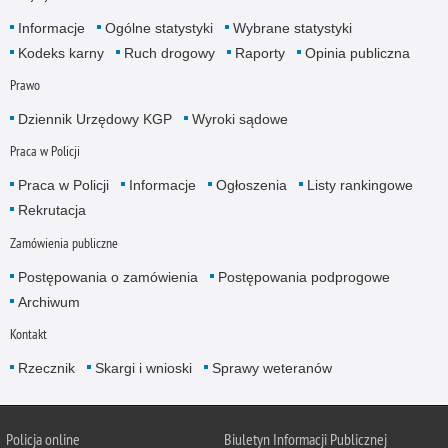
Informacje
Ogólne statystyki
Wybrane statystyki
Kodeks karny
Ruch drogowy
Raporty
Opinia publiczna
Prawo
Dziennik Urzędowy KGP
Wyroki sądowe
Praca w Policji
Praca w Policji
Informacje
Ogłoszenia
Listy rankingowe
Rekrutacja
Zamówienia publiczne
Postępowania o zamówienia
Postępowania podprogowe
Archiwum
Kontakt
Rzecznik
Skargi i wnioski
Sprawy weteranów
Policja
online
Biuletyn Informacji Publicznej