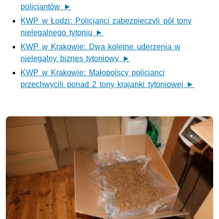
policjantów ►
KWP w Łodzi: Policjanci zabezpieczyli pół tony
nielegalnego tytoniu ►
KWP w Krakowie: Dwa kolejne uderzenia w
nielegalny biznes tytoniowy ►
KWP w Krakowie: Małopolscy policjanci
przechwycili ponad 2 tony krajanki tytoniowej ►