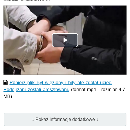
Odtwórz
wideo
Pobierz plik Był więziony i bity ale zdołał uciec.
Podejrzani zostali aresztowani.
(format mp4 - rozmiar 4.7
MB)
↓ Pokaż informacje dodatkowe ↓