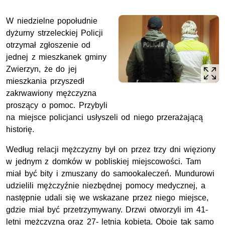
W niedzielne popołudnie
dyżurny strzeleckiej Policji
otrzymał zgłoszenie od
jednej z mieszkanek gminy
Zwierzyn, że do jej
mieszkania przyszedł
zakrwawiony mężczyzna
proszący o pomoc. Przybyli
na miejsce policjanci usłyszeli od niego przerażającą
historię.
Według relacji mężczyzny był on przez trzy dni więziony
w jednym z domków w pobliskiej miejscowości. Tam
miał być bity i zmuszany do samookaleczeń. Mundurowi
udzielili mężczyźnie niezbędnej pomocy medycznej, a
następnie udali się we wskazane przez niego miejsce,
gdzie miał być przetrzymywany. Drzwi otworzyli im 41-
letni mężczyzną oraz 27- letnia kobieta. Oboje tak samo