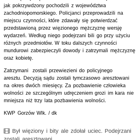
jak pokrzywdzony pochodzili z województwa
zachodniopomorskiego. Policjanci przeprowadzili na
miejscu czynności, które zdawały się potwierdzać
przedstawioną przez więzionego mężczyznę wersję
wydarzeń. Według niego podejrzani bili go przy użyciu
różnych przedmiotów. W toku dalszych czynności
mundurowi zabezpieczyli dowody i z
atrzymali mężczyznę
oraz kobietę.
Zatrzymani zostali przewiezieni do policyjnego
aresztu.
Decyzją sądu zostali tymczasowo aresztowani
na okres dwóch miesięcy. Za pozbawienie człowieka
wolności ze szczególnym udręczeniem grozi im kara nie
mniejsza niż trzy lata pozbawienia wolności.
KWP Gorzów Wlk. / dk
Film
Był więziony i bity ale zdołał uciec. Podejrzani
zostali aresztowani.