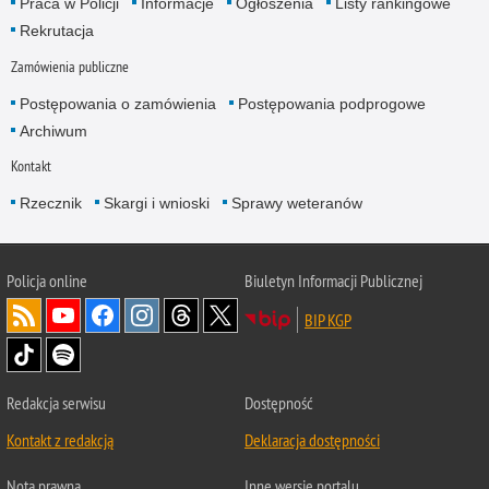
Praca w Policji
Informacje
Ogłoszenia
Listy rankingowe
Rekrutacja
Zamówienia publiczne
Postępowania o zamówienia
Postępowania podprogowe
Archiwum
Kontakt
Rzecznik
Skargi i wnioski
Sprawy weteranów
Policja
online
Biuletyn Informacji Publicznej
BIP KGP
Redakcja serwisu
Dostępność
Kontakt z redakcją
Deklaracja dostępności
Nota prawna
Inne wersje portalu