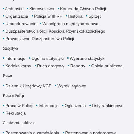
Jednostki
Kierownictwo
Komenda Główna Policji
Organizacja
Policja w III RP
Historia
Sprzęt
Umundurowanie
Współpraca międzynarodowa
Duszpasterstwo Policji Kościoła Rzymskokatolickiego
Prawosławne Duszpasterstwo Policji
Statystyka
Informacje
Ogólne statystyki
Wybrane statystyki
Kodeks karny
Ruch drogowy
Raporty
Opinia publiczna
Prawo
Dziennik Urzędowy KGP
Wyroki sądowe
Praca w Policji
Praca w Policji
Informacje
Ogłoszenia
Listy rankingowe
Rekrutacja
Zamówienia publiczne
Postępowania o zamówienia
Postępowania podprogowe