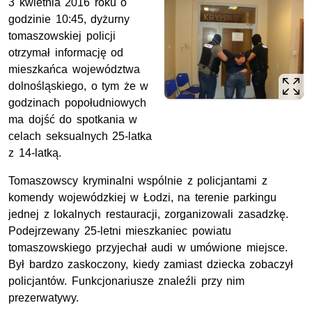
3 kwietnia 2016 roku o
godzinie 10:45, dyżurny
tomaszowskiej policji
otrzymał informację od
mieszkańca województwa
dolnośląskiego, o tym że w
godzinach popołudniowych
ma dojść do spotkania w
celach seksualnych 25-latka
z 14-latką.
Tomaszowscy kryminalni wspólnie z policjantami z
komendy wojewódzkiej w Łodzi, na terenie parkingu
jednej z lokalnych restauracji, zorganizowali zasadzkę.
Podejrzewany 25-letni mieszkaniec powiatu
tomaszowskiego przyjechał audi w umówione miejsce.
Był bardzo zaskoczony, kiedy zamiast dziecka zobaczył
policjantów. Funkcjonariusze znaleźli przy nim
prezerwatywy.