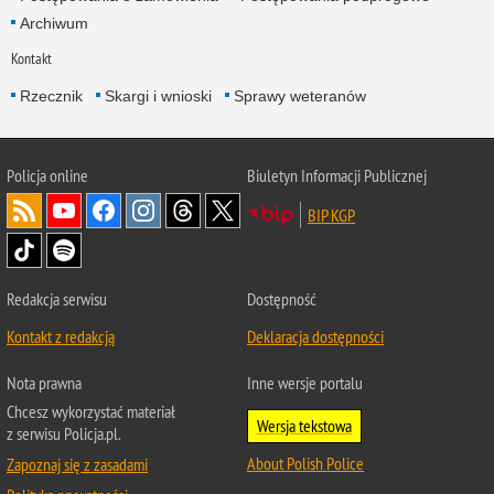
Archiwum
Kontakt
Rzecznik
Skargi i wnioski
Sprawy weteranów
Policja
online
Biuletyn Informacji Publicznej
BIP KGP
Redakcja serwisu
Dostępność
Kontakt z redakcją
Deklaracja dostępności
Nota prawna
Inne wersje portalu
Chcesz wykorzystać materiał
Wersja tekstowa
z serwisu Policja.pl.
About Polish Police
Zapoznaj się z zasadami