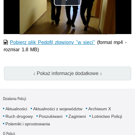
Odtwórz
wideo
Pobierz plik Pedofil złowiony "w sieci"
(format mp4 -
rozmiar 1.8 MB)
↓ Pokaż informacje dodatkowe ↓
Działania Policji
Aktualności
Aktualności z województw
Archiwum X
Ruch drogowy
Poszukiwani
Zaginieni
Lotnictwo Policji
Polemiki i sprostowania
O Policji