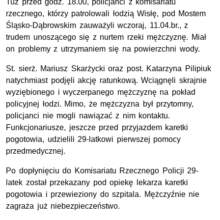
Tuż przed godz. 18.00, policjanci z komisariatu
rzecznego, którzy patrolowali łodzią Wisłę, pod Mostem
Śląsko-Dąbrowskim zauważyli wczoraj, 11.04.br., z
trudem unoszącego się z nurtem rzeki mężczyznę. Miał
on problemy z utrzymaniem się na powierzchni wody.
St. sierż. Mariusz Skarżycki oraz post. Katarzyna Pilipiuk
natychmiast podjęli akcję ratunkową. Wciągnęli skrajnie
wyziębionego i wyczerpanego mężczyznę na pokład
policyjnej łodzi. Mimo, że mężczyzna był przytomny,
policjanci nie mogli nawiązać z nim kontaktu.
Funkcjonariusze, jeszcze przed przyjazdem karetki
pogotowia, udzielili 29-latkowi pierwszej pomocy
przedmedycznej.
Po dopłynięciu do Komisariatu Rzecznego Policji 29-
latek został przekazany pod opiekę lekarza karetki
pogotowia i przewieziony do szpitala. Mężczyźnie nie
zagraża już niebezpieczeństwo.