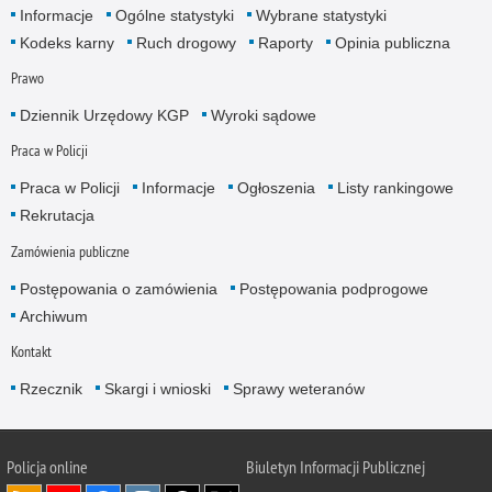
Informacje
Ogólne statystyki
Wybrane statystyki
Kodeks karny
Ruch drogowy
Raporty
Opinia publiczna
Prawo
Dziennik Urzędowy KGP
Wyroki sądowe
Praca w Policji
Praca w Policji
Informacje
Ogłoszenia
Listy rankingowe
Rekrutacja
Zamówienia publiczne
Postępowania o zamówienia
Postępowania podprogowe
Archiwum
Kontakt
Rzecznik
Skargi i wnioski
Sprawy weteranów
Policja
online
Biuletyn Informacji Publicznej