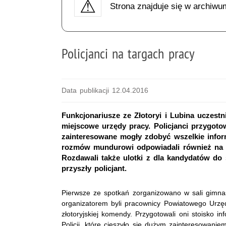
Strona znajduje się w archiwu
Policjanci na targach pracy
Data publikacji 12.04.2016
Funkcjonariusze ze Złotoryi i Lubina uczest
miejscowe urzędy pracy. Policjanci przygotow
zainteresowane mogły zdobyć wszelkie inform
rozmów mundurowi odpowiadali również na r
Rozdawali także ulotki z dla kandydatów do s
przyszły policjant.
Pierwsze ze spotkań zorganizowano w sali gimnas
organizatorem byli pracownicy Powiatowego Urzędu
złotoryjskiej komendy. Przygotowali oni stoisko 
Policji, które cieszyło się dużym zainteresowani