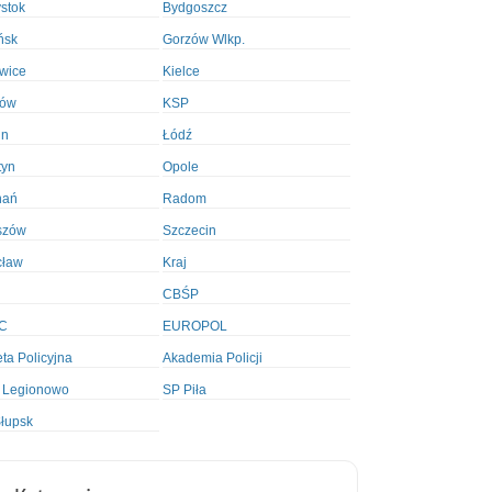
ystok
Bydgoszcz
ńsk
Gorzów Wlkp.
wice
Kielce
ków
KSP
in
Łódź
tyn
Opole
nań
Radom
szów
Szczecin
cław
Kraj
CBŚP
C
EUROPOL
ta Policyjna
Akademia Policji
 Legionowo
SP Piła
łupsk