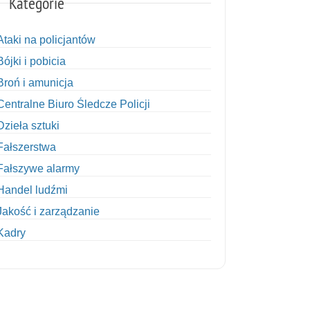
Kategorie
Ataki na policjantów
Bójki i pobicia
Broń i amunicja
Centralne Biuro Śledcze Policji
Dzieła sztuki
Fałszerstwa
Fałszywe alarmy
Handel ludźmi
Jakość i zarządzanie
Kadry
Kobiety w Policji
Korupcja
Kradzież