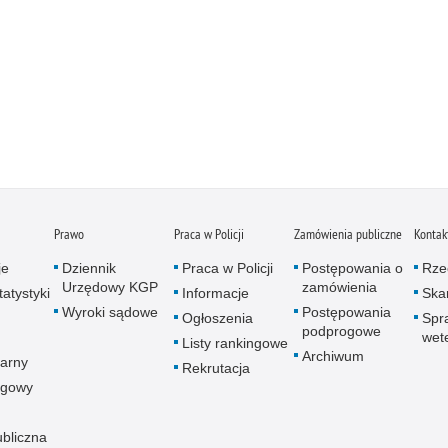
Prawo
Praca w Policji
Zamówienia publiczne
Kontak
je
Dziennik
Praca w Policji
Postępowania o
Rze
Urzędowy KGP
zamówienia
atystyki
Informacje
Skar
Wyroki sądowe
Postępowania
Ogłoszenia
Spr
podprogowe
wet
Listy rankingowe
Archiwum
arny
Rekrutacja
ogowy
ubliczna