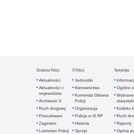
Działania Policji
O Policji
Statystyka
Aktualności
Jednostki
Informac
Aktualności z
Kierownictwo
Ogólne st
województw
Komenda Główna
Wybrane
Archiwum X
Policji
statystyki
Ruch drogowy
Organizacja
Kodeks k
Poszukiwani
Policja w III RP
Ruch dr
Zaginieni
Historia
Raporty
Lotnictwo Policji
Sprzęt
Opinia p