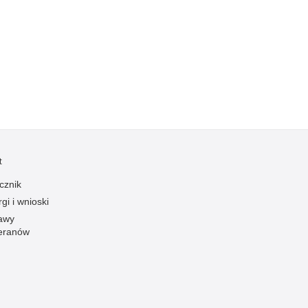
Kradzieże z włamaniem
Kultura
Logistyka, wyposażenie
Materiały wybuchowe
Nagrodzeni policjanci
Napady na banki
Napady na taksówkarzy
Napady na tiry
t
Nielegalny handel farmaceutykami
cznik
Nietrzeźwi kierujący
gi i wnioski
awy
Nietrzeźwi opiekunowie
eranów
Nietrzeźwi pracownicy
Niszczenie mienia
Nowoczesne technologie w pracy Policji
Odpowiedzialność majątkowa Policji