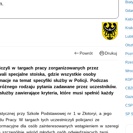
Biał
m.
Gda
Kato
Kra
Lubl
Olsz
Powrót
Drukuj
Poz
Rze
niczyli w targach pracy zorganizowanych przez
Wro
ali specjalne stoiska, gdzie wszystkie osoby
KGP
acje na temat specyfiki służby w Policji. Podczas
óżnego rodzaju pytania zadawane przez uczestników.
CBZ
łużby zawierające kryteria, które musi spełnić każdy
Gaze
CSP
tycznej przy Szkole Podstawowej nr 1 w Złotoryi, a jego
SP S
 Pracy. W targach tych uczestniczyli policjanci ze
informacyjne dla osób zainteresowanych wstąpieniem w szeregi
em szczególnie wśród młodych osób odwiedzających targi.