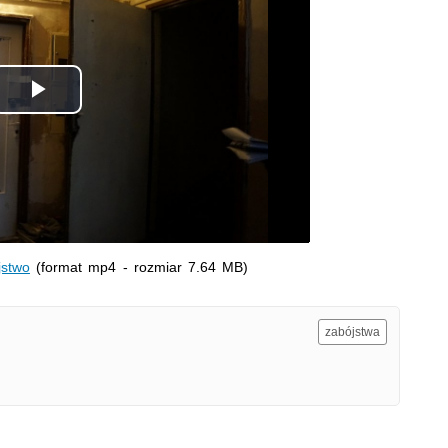
Odtwórz
wideo
jstwo
(format mp4 - rozmiar 7.64 MB)
zabójstwa