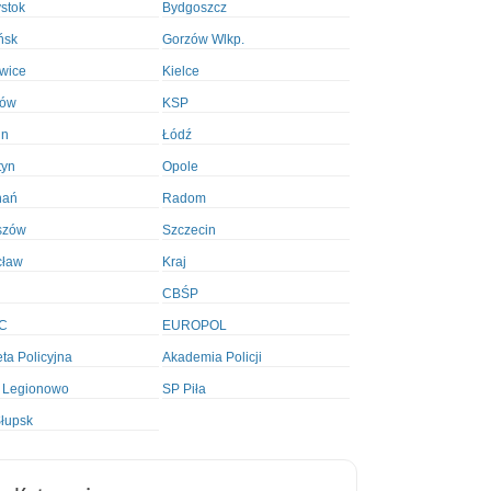
ystok
Bydgoszcz
ńsk
Gorzów Wlkp.
wice
Kielce
ków
KSP
in
Łódź
tyn
Opole
nań
Radom
szów
Szczecin
cław
Kraj
CBŚP
C
EUROPOL
ta Policyjna
Akademia Policji
 Legionowo
SP Piła
łupsk