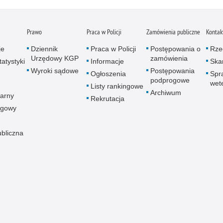
Prawo
Praca w Policji
Zamówienia publiczne
Kontak
je
Dziennik
Praca w Policji
Postępowania o
Rze
Urzędowy KGP
zamówienia
atystyki
Informacje
Skar
Wyroki sądowe
Postępowania
Ogłoszenia
Spr
podprogowe
wet
Listy rankingowe
Archiwum
arny
Rekrutacja
ogowy
ubliczna