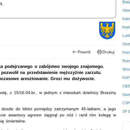
Biał
m.
Gda
Kato
Kra
Lubl
Olsz
Powrót
Drukuj
Poz
Rze
latka podejrzanego o zabójstwo swojego znajomego.
Wro
pozwolił na przedstawienie mężczyźnie zarzutu.
KGP
mczasowe aresztowanie. Grozi mu dożywocie.
CBZ
tę, z 15/16.04.br., w jednym z mieszkań dzielnicy Brzeziny
Gaze
CSP
owej doszło do kłótni pomiędzy zatrzymanym 45-latkiem, a jego
SP S
kcie awantury agresor sięgnął po nóż i ranił nim kolegę w
się śmiertelne.