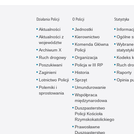
Działania Policji
O Policji
Statystyka
Aktualności
Jednostki
Informac
Aktualności z
Kierownictwo
Ogólne st
województw
Komenda Główna
Wybrane
Archiwum X
Policji
statystyki
Ruch drogowy
Organizacja
Kodeks k
Poszukiwani
Policja w III RP
Ruch dr
Zaginieni
Historia
Raporty
Lotnictwo Policji
Sprzęt
Opinia p
Polemiki i
Umundurowanie
sprostowania
Współpraca
międzynarodowa
Duszpasterstwo
Policji Kościoła
Rzymskokatolickiego
Prawosławne
Duszpasterstwo