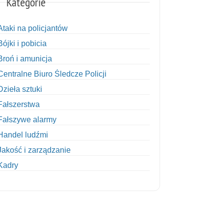
Kategorie
Ataki na policjantów
Bójki i pobicia
Broń i amunicja
Centralne Biuro Śledcze Policji
Dzieła sztuki
Fałszerstwa
Fałszywe alarmy
Handel ludźmi
Jakość i zarządzanie
Kadry
Kobiety w Policji
Korupcja
Kradzież