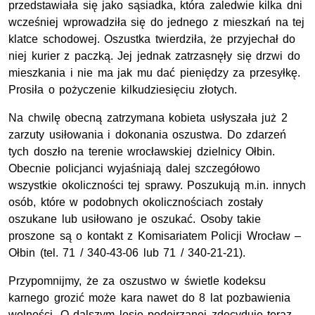
przedstawiała się jako sąsiadka, która zaledwie kilka dni
wcześniej wprowadziła się do jednego z mieszkań na tej
klatce schodowej. Oszustka twierdziła, że przyjechał do
niej kurier z paczką. Jej jednak zatrzasnęły się drzwi do
mieszkania i nie ma jak mu dać pieniędzy za przesyłkę.
Prosiła o pożyczenie kilkudziesięciu złotych.
Na chwilę obecną zatrzymana kobieta usłyszała już 2
zarzuty usiłowania i dokonania oszustwa. Do zdarzeń
tych doszło na terenie wrocławskiej dzielnicy Ołbin.
Obecnie policjanci wyjaśniają dalej szczegółowo
wszystkie okoliczności tej sprawy. Poszukują m.in. innych
osób, które w podobnych okolicznościach zostały
oszukane lub usiłowano je oszukać. Osoby takie
proszone są o kontakt z Komisariatem Policji Wrocław –
Ołbin (tel. 71 / 340-43-06 lub 71 / 340-21-21).
Przypomnijmy, że za oszustwo w świetle kodeksu
karnego grozić może kara nawet do 8 lat pozbawienia
wolności. O dalszym losie podejrzanej zdecyduje teraz