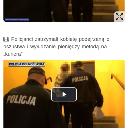
Film
Policjanci zatrzymali kobietę podejrzaną o
oszustwa i wyłudzanie pieniędzy metodą na
„kuriera”
Odtwórz
wideo