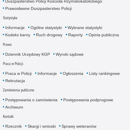
Duszpasterstwo Policji Kościoła Rzymskokatolickiego
Prawosławne Duszpasterstwo Policji
Statystyka
Informacje
Ogólne statystyki
Wybrane statystyki
Kodeks karny
Ruch drogowy
Raporty
Opinia publiczna
Prawo
Dziennik Urzędowy KGP
Wyroki sądowe
Praca w Policji
Praca w Policji
Informacje
Ogłoszenia
Listy rankingowe
Rekrutacja
Zamówienia publiczne
Postępowania o zamówienia
Postępowania podprogowe
Archiwum
Kontakt
Rzecznik
Skargi i wnioski
Sprawy weteranów