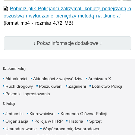
Pobierz plik Policjanci zatrzymali kobietę podejrzaną o
oszustwa i wyłudzanie pieniędzy metodą na „kuriera”
(format mp4 - rozmiar 4.72 MB)
↓ Pokaż informacje dodatkowe ↓
Działania Policji
Aktualności
Aktualności z województw
Archiwum X
Ruch drogowy
Poszukiwani
Zaginieni
Lotnictwo Policji
Polemiki i sprostowania
O Policji
Jednostki
Kierownictwo
Komenda Główna Policji
Organizacja
Policja w III RP
Historia
Sprzęt
Umundurowanie
Współpraca międzynarodowa