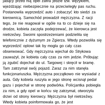
jadący przed nią opel zafira jedzie tzw. wężykiem,
wjeżdżając niebezpiecznie na przeciwległy pas ruchu.
Postanowiła wyprzedzić auto i zobaczyć kto siedzi za
kierownicą. Samochód prowadził mężczyzna. Z racji
tego, że nie reagował w ogóle na to co dzieje się na
drodze, kobieta zaczęła podejrzewać, że kierowca jest
nietrzeźwy. Swoimi spostrzeżeniami podzieliła się
telefonicznie z dyżurnym ze Zgierza. Wtedy pozwoliła się
wyprzedzić oplowi tak by mogła go cały czas
obserwować. Gdy mężczyzna wjechał do Strykowa
zauważył, że kobieta cały czas za nim jedzie. Próbując
ją zgubić dojechał do ul. Targowej i skręcił w bramę.
Tam zatrzymał swój pojazd. Zaraz za nim stanęła
funkcjonariuszka. Mężczyzna początkowo nie wysiadał z
auta. Gdy kobieta ruszyła w jego stronę wcisnął pedał
gazu i pojechał w stronę podwórka. Policjantka pobiegła
za nim, a gdy opel w końcu się zatrzymał, otworzyła
drzwi od strony kierowcy. Mężczyzna był nietrzeźwy.
Wtedy kobieta poinformowała go, że jest