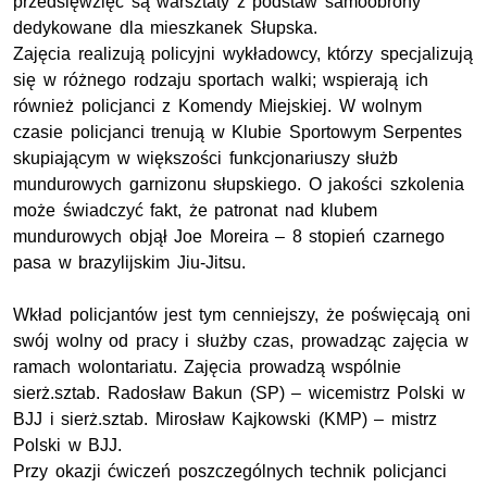
przedsięwzięć są warsztaty z podstaw samoobrony
dedykowane dla mieszkanek Słupska.
Zajęcia realizują policyjni wykładowcy, którzy specjalizują
się w różnego rodzaju sportach walki; wspierają ich
również policjanci z Komendy Miejskiej. W wolnym
czasie policjanci trenują w Klubie Sportowym Serpentes
skupiającym w większości funkcjonariuszy służb
mundurowych garnizonu słupskiego. O jakości szkolenia
może świadczyć fakt, że patronat nad klubem
mundurowych objął Joe Moreira – 8 stopień czarnego
pasa w brazylijskim Jiu-Jitsu.
Wkład policjantów jest tym cenniejszy, że poświęcają oni
swój wolny od pracy i służby czas, prowadząc zajęcia w
ramach wolontariatu. Zajęcia prowadzą wspólnie
sierż.sztab. Radosław Bakun (SP) – wicemistrz Polski w
BJJ i sierż.sztab. Mirosław Kajkowski (KMP) – mistrz
Polski w BJJ.
Przy okazji ćwiczeń poszczególnych technik policjanci