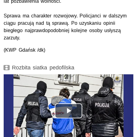
lat pozbawienia wolności.
Sprawa ma charakter rozwojowy. Policjanci w dalszym
ciągu pracują nad tą sprawą. Po uzyskaniu opinii
biegłego najprawdopodobniej kolejne osoby usłyszą
zarzuty.
(KWP Gdańsk /dk)
Film
Rozbita siatka pedofilska
Odtwórz
wideo