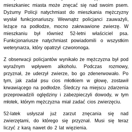
mieszkaniec miasta może znęcać się nad swoim psem.
Dyżurny Policji natychmiast do mieszkania mężczyzny
wysłał funkcjonariuszy. Wewnątrz policjanci zauważyli,
leżące na podłodze, mocno zakrwawione zwierzę. W
mieszkaniu był również 52-letni właściciel psa.
Funkcjonariusze natychmiast powiadomili o wszystkim
weterynarza, który opatrzył czworonoga.
Z obserwacji policjantów wynikało że mężczyzna był pod
wyraźnym wpływem alkoholu. Podczas rozmowy,
przyznał, że uderzył zwierze, bo go zdenerwowało. Po
tym, jak zadał psu cios młotkiem w głowę, zostawił
krwawiącego na podłodze. Śledczy na miejscu zdarzenia
przeprowadzili oględziny i zabezpieczyli dowody, w tym
młotek, którym mężczyzna miał zadać cios zwierzęciu.
52-latek usłyszał już zarzut znęcania się nad
zwierzętami, do którego się przyznał. Musi się teraz
liczyć z karą nawet do 2 lat więzienia.