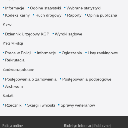
Informacje
Ogólne statystyki
Wybrane statystyki
Kodeks karny
Ruch drogowy
Raporty
Opinia publiczna
Prawo
Dziennik Urzędowy KGP
Wyroki sądowe
Praca w Policji
Praca w Policji
Informacje
Ogłoszenia
Listy rankingowe
Rekrutacja
Zamówienia publiczne
Postępowania o zamówienia
Postępowania podprogowe
Archiwum
Kontakt
Rzecznik
Skargi i wnioski
Sprawy weteranów
Policja
online
Biuletyn Informacji Publicznej