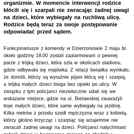
organizmie. W momencie interwencji rodzice
kłócili się i szarpali nie zwracając żadnej uwagi
na dzieci, które wybiegały na ruchliwą ulicę.
Rodzice będą teraz za swoje postępowanie
odpowiadać przed sądem.
Funkcjonariusze z komendy w Dzierżoniowie 2 maja br.
około godziny 18.00 zostali zaalarmowani o pewnej
parze z trójką dzieci, która szła w okolicach stadionu,
gdzie odbywała się majówka. Z relacji świadka wynikało,
że dorośli, którzy są wyraźnie pijani kłócą się i szarpią,
a trójka małych dzieci biega bez opieki po ulicy. W
związku z tym policjanci niezwłocznie udali się we
wskazane miejsce, gdzie na ul. Bielawskiej zauważyli
troje małych dzieci, które same wybiegały na jezdnię.
Kilka metrów z przodu szedł mężczyzna wraz z kobietą,
którzy głośno krzycząc i szarpiąc się wzajemnie nie
zwracali żadnej uwagi na dzieci. Policjanci natychmiast