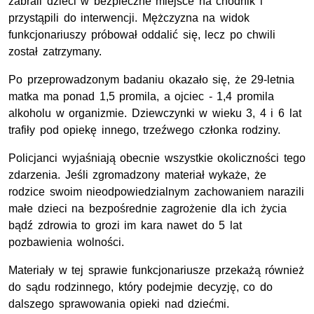
zabrali dzieci w bezpieczne miejsce na chodnik i
przystąpili do interwencji. Mężczyzna na widok
funkcjonariuszy próbował oddalić się, lecz po chwili
został zatrzymany.
Po przeprowadzonym badaniu okazało się, że 29-letnia
matka ma ponad 1,5 promila, a ojciec - 1,4 promila
alkoholu w organizmie. Dziewczynki w wieku 3, 4 i 6 lat
trafiły pod opiekę innego, trzeźwego członka rodziny.
Policjanci wyjaśniają obecnie wszystkie okoliczności tego
zdarzenia. Jeśli zgromadzony materiał wykaże, że
rodzice swoim nieodpowiedzialnym zachowaniem narazili
małe dzieci na bezpośrednie zagrożenie dla ich życia
bądź zdrowia to grozi im kara nawet do 5 lat
pozbawienia wolności.
Materiały w tej sprawie funkcjonariusze przekażą również
do sądu rodzinnego, który podejmie decyzję, co do
dalszego sprawowania opieki nad dziećmi.