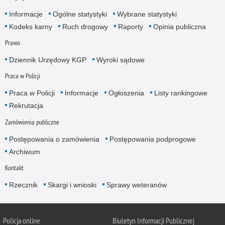
Informacje
Ogólne statystyki
Wybrane statystyki
Kodeks karny
Ruch drogowy
Raporty
Opinia publiczna
Prawo
Dziennik Urzędowy KGP
Wyroki sądowe
Praca w Policji
Praca w Policji
Informacje
Ogłoszenia
Listy rankingowe
Rekrutacja
Zamówienia publiczne
Postępowania o zamówienia
Postępowania podprogowe
Archiwum
Kontakt
Rzecznik
Skargi i wnioski
Sprawy weteranów
Policja
online
Biuletyn Informacji Publicznej