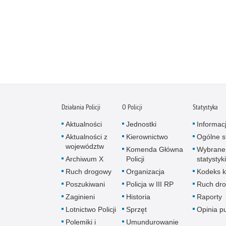
Działania Policji
O Policji
Statystyka
Aktualności
Jednostki
Informac
Aktualności z
Kierownictwo
Ogólne st
województw
Komenda Główna
Wybrane
Archiwum X
Policji
statystyki
Ruch drogowy
Organizacja
Kodeks k
Poszukiwani
Policja w III RP
Ruch dr
Zaginieni
Historia
Raporty
Lotnictwo Policji
Sprzęt
Opinia p
Polemiki i
Umundurowanie