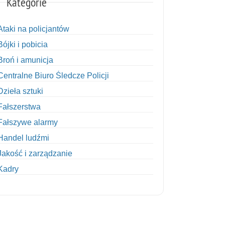
Kategorie
Ataki na policjantów
Bójki i pobicia
Broń i amunicja
Centralne Biuro Śledcze Policji
Dzieła sztuki
Fałszerstwa
Fałszywe alarmy
Handel ludźmi
Jakość i zarządzanie
Kadry
Kobiety w Policji
Korupcja
Kradzież