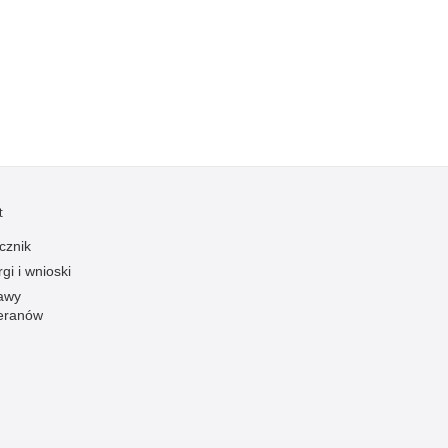
Kradzieże z włamaniem
Kultura
Logistyka, wyposażenie
Materiały wybuchowe
Nagrodzeni policjanci
Napady na banki
Napady na taksówkarzy
t
Napady na tiry
cznik
Nielegalny handel farmaceutykami
gi i wnioski
Nietrzeźwi kierujący
awy
eranów
Nietrzeźwi opiekunowie
Nietrzeźwi pracownicy
Niszczenie mienia
Nowoczesne technologie w pracy Policji
Odpowiedzialność majątkowa Policji