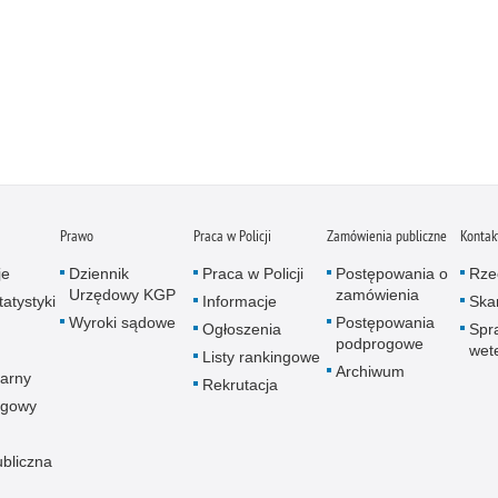
Prawo
Praca w Policji
Zamówienia publiczne
Kontak
je
Dziennik
Praca w Policji
Postępowania o
Rze
Urzędowy KGP
zamówienia
atystyki
Informacje
Skar
Wyroki sądowe
Postępowania
Ogłoszenia
Spr
podprogowe
wet
Listy rankingowe
Archiwum
arny
Rekrutacja
ogowy
ubliczna