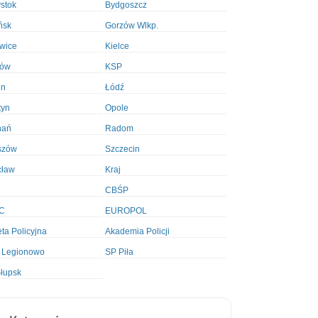
ystok
Bydgoszcz
ńsk
Gorzów Wlkp.
wice
Kielce
ków
KSP
in
Łódź
tyn
Opole
nań
Radom
szów
Szczecin
cław
Kraj
CBŚP
C
EUROPOL
ta Policyjna
Akademia Policji
 Legionowo
SP Piła
łupsk