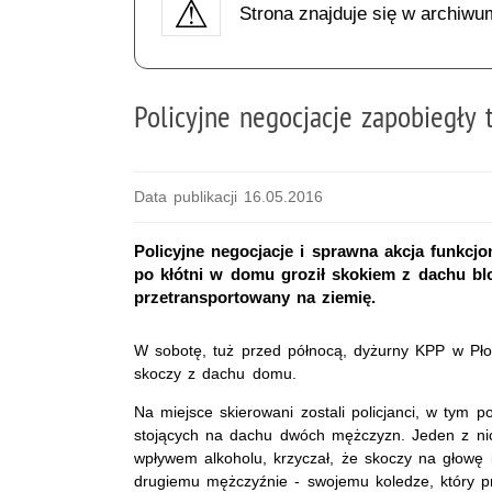
Strona znajduje się w archiwu
Policyjne negocjacje zapobiegły t
Data publikacji 16.05.2016
Policyjne negocjacje i sprawna akcja funkcjon
po kłótni w domu groził skokiem z dachu bl
przetransportowany na ziemię.
W sobotę, tuż przed północą, dyżurny KPP w Płoń
skoczy z dachu domu.
Na miejsce skierowani zostali policjanci, w tym po
stojących na dachu dwóch mężczyzn. Jeden z nic
wpływem alkoholu, krzyczał, że skoczy na głowę i
drugiemu mężczyźnie - swojemu koledze, który p