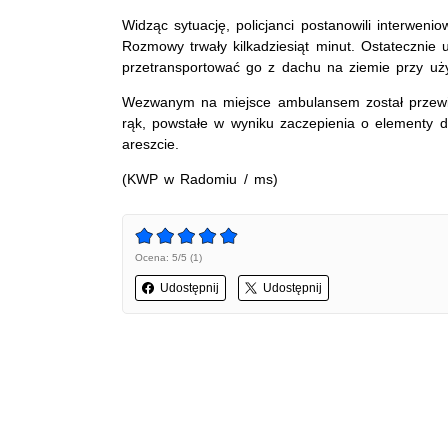
Widząc sytuację, policjanci postanowili interweni
Rozmowy trwały kilkadziesiąt minut. Ostatecznie 
przetransportować go z dachu na ziemie przy uży
Wezwanym na miejsce ambulansem został przewie
rąk, powstałe w wyniku zaczepienia o elementy d
areszcie.
(KWP w Radomiu / ms)
Ocena: 5/5 (1)
Udostępnij
Udostępnij