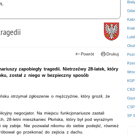
Biał
m.
Gda
Kato
Kra
ragedii
Lubl
Olsz
Powrót
Drukuj
Poz
Rze
ariuszy zapobiegły tragedii. Nietrzeźwy 28-latek, który
Wro
oku, został z niego w bezpieczny sposób
KGP
CBZ
sku otrzymał zgłoszenie o mężczyźnie, który groził, że
Gaze
CSP
licyjny negocjator. Na miejscu funkcjonariusze zastali
SP S
h, 28-letni mieszkaniec Płońska, który był pod wyraźnym
 się zabije. Nie pozwalał nikomu do siebie podejść, również
róbował go przekonać do zejścia z dachu.