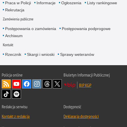
Praca w Policji
Informacje
Ogłoszenia
Listy rankingowe
Rekrutacja
Zamówienia publiczne
Postępowania o zamówienia
Postępowania podprogowe
Archiwum
Kontakt
Rzecznik
Skargi i wnioski
Sprawy weteranów
Policja
online
Biuletyn Informacji Publicznej
BIP KGP
Redakcja serwisu
Dostępność
Kontakt z redakcją
Deklaracja dostępności