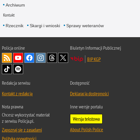
Archiwum
Kontakt
Rzecznik
Skargi i wnioski
Sprawy weteranów
Policja
online
Biuletyn Informacji Publicznej
BIP KGP
Redakcja serwisu
Dostępność
Kontakt z redakcją
Deklaracja dostępności
Nota prawna
Inne wersje portalu
Chcesz wykorzystać materiał
Wersja tekstowa
z serwisu Policja.pl.
About Polish Police
Zapoznaj się z zasadami
Polityka prywatności