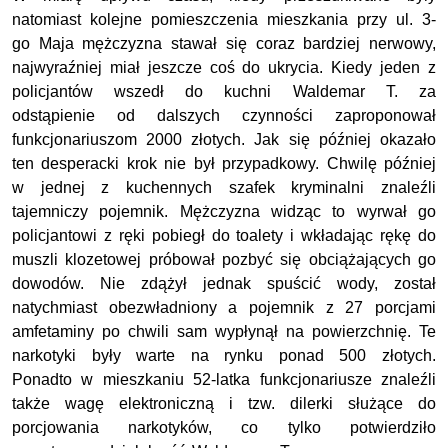
natomiast kolejne pomieszczenia mieszkania przy ul. 3-
go Maja mężczyzna stawał się coraz bardziej nerwowy,
najwyraźniej miał jeszcze coś do ukrycia. Kiedy jeden z
policjantów wszedł do kuchni Waldemar T. za
odstąpienie od dalszych czynności zaproponował
funkcjonariuszom 2000 złotych. Jak się później okazało
ten desperacki krok nie był przypadkowy. Chwilę później
w jednej z kuchennych szafek kryminalni znaleźli
tajemniczy pojemnik. Mężczyzna widząc to wyrwał go
policjantowi z ręki pobiegł do toalety i wkładając rękę do
muszli klozetowej próbował pozbyć się obciążających go
dowodów. Nie zdążył jednak spuścić wody, został
natychmiast obezwładniony a pojemnik z 27 porcjami
amfetaminy po chwili sam wypłynął na powierzchnię. Te
narkotyki były warte na rynku ponad 500 złotych.
Ponadto w mieszkaniu 52-latka funkcjonariusze znaleźli
także wagę elektroniczną i tzw. dilerki służące do
porcjowania narkotyków, co tylko potwierdziło