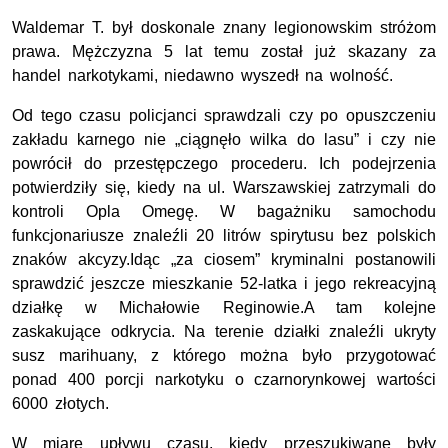
Waldemar T. był doskonale znany legionowskim stróżom
prawa. Mężczyzna 5 lat temu został już skazany za
handel narkotykami, niedawno wyszedł na wolność.
Od tego czasu policjanci sprawdzali czy po opuszczeniu
zakładu karnego nie „ciągnęło wilka do lasu” i czy nie
powrócił do przestępczego procederu. Ich podejrzenia
potwierdziły się, kiedy na ul. Warszawskiej zatrzymali do
kontroli Opla Omegę. W bagażniku samochodu
funkcjonariusze znaleźli 20 litrów spirytusu bez polskich
znaków akcyzy.Idąc „za ciosem” kryminalni postanowili
sprawdzić jeszcze mieszkanie 52-latka i jego rekreacyjną
działkę w Michałowie Reginowie.A tam kolejne
zaskakujące odkrycia. Na terenie działki znaleźli ukryty
susz marihuany, z którego można było przygotować
ponad 400 porcji narkotyku o czarnorynkowej wartości
6000 złotych.
W miarę upływu czasu, kiedy przeszukiwane były