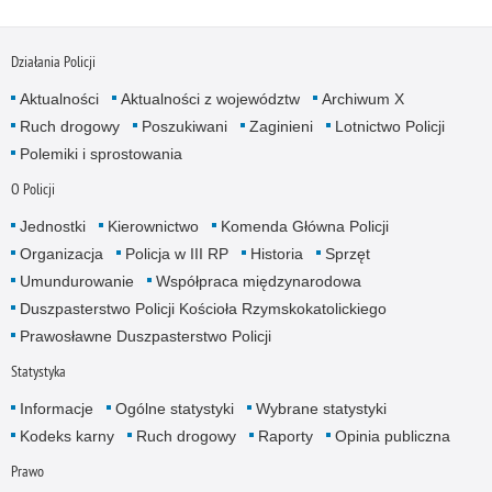
Działania Policji
Aktualności
Aktualności z województw
Archiwum X
Ruch drogowy
Poszukiwani
Zaginieni
Lotnictwo Policji
Polemiki i sprostowania
O Policji
Jednostki
Kierownictwo
Komenda Główna Policji
Organizacja
Policja w III RP
Historia
Sprzęt
Umundurowanie
Współpraca międzynarodowa
Duszpasterstwo Policji Kościoła Rzymskokatolickiego
Prawosławne Duszpasterstwo Policji
Statystyka
Informacje
Ogólne statystyki
Wybrane statystyki
Kodeks karny
Ruch drogowy
Raporty
Opinia publiczna
Prawo