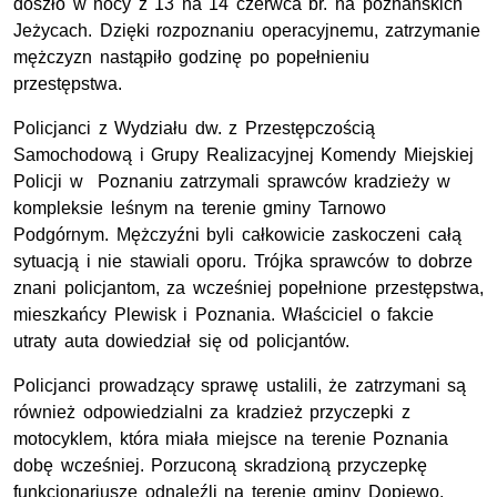
doszło w nocy z 13 na 14 czerwca br. na poznańskich
Jeżycach. Dzięki rozpoznaniu operacyjnemu, zatrzymanie
mężczyzn nastąpiło godzinę po popełnieniu
przestępstwa.
Policjanci z Wydziału dw. z Przestępczością
Samochodową i Grupy Realizacyjnej Komendy Miejskiej
Policji w Poznaniu zatrzymali sprawców kradzieży w
kompleksie leśnym na terenie gminy Tarnowo
Podgórnym. Mężczyźni byli całkowicie zaskoczeni całą
sytuacją i nie stawiali oporu. Trójka sprawców to dobrze
znani policjantom, za wcześniej popełnione przestępstwa,
mieszkańcy Plewisk i Poznania. Właściciel o fakcie
utraty auta dowiedział się od policjantów.
Policjanci prowadzący sprawę ustalili, że zatrzymani są
również odpowiedzialni za kradzież przyczepki z
motocyklem, która miała miejsce na terenie Poznania
dobę wcześniej. Porzuconą skradzioną przyczepkę
funkcjonariusze odnaleźli na terenie gminy Dopiewo.