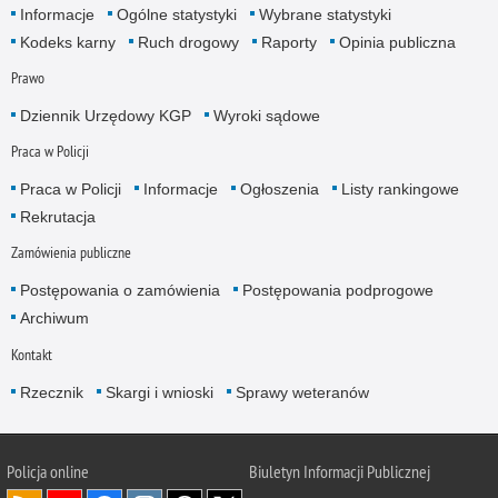
Informacje
Ogólne statystyki
Wybrane statystyki
Kodeks karny
Ruch drogowy
Raporty
Opinia publiczna
Prawo
Dziennik Urzędowy KGP
Wyroki sądowe
Praca w Policji
Praca w Policji
Informacje
Ogłoszenia
Listy rankingowe
Rekrutacja
Zamówienia publiczne
Postępowania o zamówienia
Postępowania podprogowe
Archiwum
Kontakt
Rzecznik
Skargi i wnioski
Sprawy weteranów
Policja
online
Biuletyn Informacji Publicznej