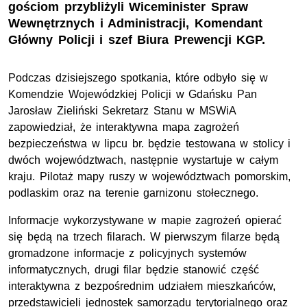
gościom przybliżyli Wiceminister Spraw
Wewnętrznych i Administracji, Komendant
Główny Policji i szef Biura Prewencji KGP.
Podczas dzisiejszego spotkania, które odbyło się w
Komendzie Wojewódzkiej Policji w Gdańsku Pan
Jarosław Zieliński Sekretarz Stanu w MSWiA
zapowiedział, że interaktywna mapa zagrożeń
bezpieczeństwa w lipcu br. będzie testowana w stolicy i
dwóch województwach, następnie wystartuje w całym
kraju. Pilotaż mapy ruszy w województwach pomorskim,
podlaskim oraz na terenie garnizonu stołecznego.
Informacje wykorzystywane w mapie zagrożeń opierać
się będą na trzech filarach. W pierwszym filarze będą
gromadzone informacje z policyjnych systemów
informatycznych, drugi filar będzie stanowić część
interaktywna z bezpośrednim udziałem mieszkańców,
przedstawicieli jednostek samorządu terytorialnego oraz