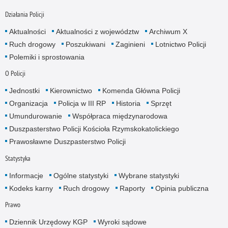
Działania Policji
Aktualności
Aktualności z województw
Archiwum X
Ruch drogowy
Poszukiwani
Zaginieni
Lotnictwo Policji
Polemiki i sprostowania
O Policji
Jednostki
Kierownictwo
Komenda Główna Policji
Organizacja
Policja w III RP
Historia
Sprzęt
Umundurowanie
Współpraca międzynarodowa
Duszpasterstwo Policji Kościoła Rzymskokatolickiego
Prawosławne Duszpasterstwo Policji
Statystyka
Informacje
Ogólne statystyki
Wybrane statystyki
Kodeks karny
Ruch drogowy
Raporty
Opinia publiczna
Prawo
Dziennik Urzędowy KGP
Wyroki sądowe