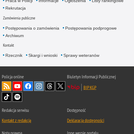
Praca w Policji
Informacje
Ogłoszenia
Listy rankingowe
Rekrutacja
Zamówienia publiczne
Postępowania o zamówienia
Postępowania podprogowe
Archiwum
Kontakt
Rzecznik
Skargi i wnioski
Sprawy weteranów
Policja
online
Biuletyn Informacji Publicznej
BIP KGP
Redakcja serwisu
Dostępność
Kontakt z redakcją
Deklaracja dostępności
Nota prawna
Inne wersje portalu