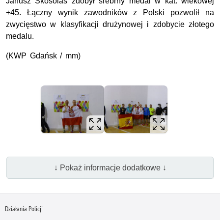
Janusz Skosolas zdobył srebrny medal w kat. wiekowej
+45. Łączny wynik zawodników z Polski pozwolił na
zwycięstwo w klasyfikacji drużynowej i zdobycie złotego
medalu.
(KWP Gdańsk / mm)
↓ Pokaż informacje dodatkowe ↓
Działania Policji