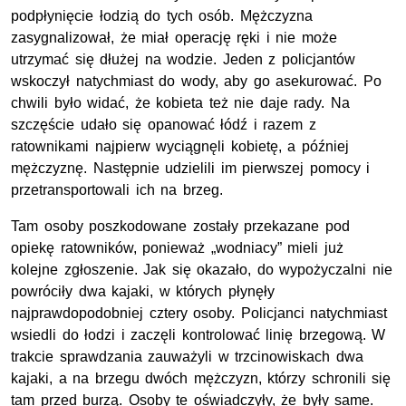
podpłynięcie łodzią do tych osób. Mężczyzna
zasygnalizował, że miał operację ręki i nie może
utrzymać się dłużej na wodzie. Jeden z policjantów
wskoczył natychmiast do wody, aby go asekurować. Po
chwili było widać, że kobieta też nie daje rady. Na
szczęście udało się opanować łódź i razem z
ratownikami najpierw wyciągnęli kobietę, a później
mężczyznę. Następnie udzielili im pierwszej pomocy i
przetransportowali ich na brzeg.
Tam osoby poszkodowane zostały przekazane pod
opiekę ratowników, ponieważ „wodniacy” mieli już
kolejne zgłoszenie. Jak się okazało, do wypożyczalni nie
powróciły dwa kajaki, w których płynęły
najprawdopodobniej cztery osoby. Policjanci natychmiast
wsiedli do łodzi i zaczęli kontrolować linię brzegową. W
trakcie sprawdzania zauważyli w trzcinowiskach dwa
kajaki, a na brzegu dwóch mężczyzn, którzy schronili się
tam przed burzą. Osoby te oświadczyły, że były same.