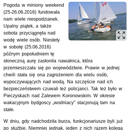
Pogoda w miniony weekend
(25-26.06.2016) fundowała
nam wiele niespodzianek.
Upalny piątek, a także
sobota przyciągnęła nad
wodę wiele osób. Niestety
w sobotę (25.06.2016)
późnym popołudniem tę
słoneczną aurę zasłoniła nawałnica, która
przemieszczała się po województwie. Prawie w jednej
chwili stała się ona zagrożeniem dla wielu osób,
wypoczywających nad wodą. Na szczęście nad ich
bezpieczeństwem czuwali też policjanci. Tak też było w
Pieczyskach nad Zalewem Koronowskim. W okresie
wakacyjnym bydgoscy „wodniacy” stacjonują tam na
stałe.
W dniu, gdy nadchodziła burza, funkcjonariusze byli już
po służbie. Niemniej jednak, jeden z nich razem kolegą