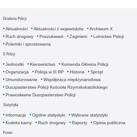
Działania Policji
Aktualności
Aktualności z województw
Archiwum X
Ruch drogowy
Poszukiwani
Zaginieni
Lotnictwo Policji
Polemiki i sprostowania
O Policji
Jednostki
Kierownictwo
Komenda Główna Policji
Organizacja
Policja w III RP
Historia
Sprzęt
Umundurowanie
Współpraca międzynarodowa
Duszpasterstwo Policji Kościoła Rzymskokatolickiego
Prawosławne Duszpasterstwo Policji
Statystyka
Informacje
Ogólne statystyki
Wybrane statystyki
Kodeks karny
Ruch drogowy
Raporty
Opinia publiczna
Prawo