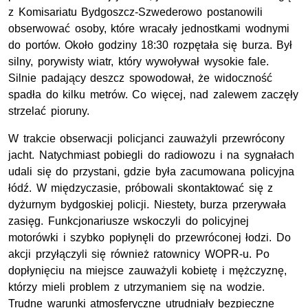
z Komisariatu Bydgoszcz-Szwederowo postanowili
obserwować osoby, które wracały jednostkami wodnymi
do portów. Około godziny 18:30 rozpętała się burza. Był
silny, porywisty wiatr, który wywoływał wysokie fale.
Silnie padający deszcz spowodował, że widoczność
spadła do kilku metrów. Co więcej, nad zalewem zaczęły
strzelać pioruny.
W trakcie obserwacji policjanci zauważyli przewrócony
jacht. Natychmiast pobiegli do radiowozu i na sygnałach
udali się do przystani, gdzie była zacumowana policyjna
łódź. W międzyczasie, próbowali skontaktować się z
dyżurnym bydgoskiej policji. Niestety, burza przerywała
zasięg. Funkcjonariusze wskoczyli do policyjnej
motorówki i szybko popłynęli do przewróconej łodzi. Do
akcji przyłączyli się również ratownicy WOPR-u. Po
dopłynięciu na miejsce zauważyli kobietę i mężczyznę,
którzy mieli problem z utrzymaniem się na wodzie.
Trudne warunki atmosferyczne utrudniały bezpieczne