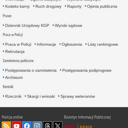
Kodeks karny
Ruch drogowy
Raporty
Opinia publiczna
Prawo
Dziennik Urzędowy KGP
Wyroki sądowe
Praca w Policji
Praca w Policji
Informacje
Ogłoszenia
Listy rankingowe
Rekrutacja
Zamówienia publiczne
Postępowania o zamówienia
Postępowania podprogowe
Archiwum
Kontakt
Rzecznik
Skargi i wnioski
Sprawy weteranów
Policja
online
Biuletyn Informacji Publicznej
BIP KGP