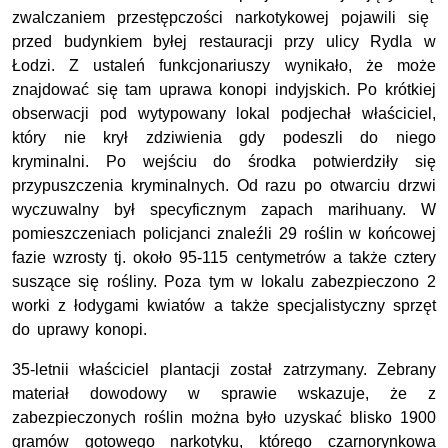
zwalczaniem przestępczości narkotykowej pojawili się
przed budynkiem byłej restauracji przy ulicy Rydla w
Łodzi. Z ustaleń funkcjonariuszy wynikało, że może
znajdować się tam uprawa konopi indyjskich. Po krótkiej
obserwacji pod wytypowany lokal podjechał właściciel,
który nie krył zdziwienia gdy podeszli do niego
kryminalni. Po wejściu do środka potwierdziły się
przypuszczenia kryminalnych. Od razu po otwarciu drzwi
wyczuwalny był specyficznym zapach marihuany. W
pomieszczeniach policjanci znaleźli 29 roślin w końcowej
fazie wzrosty tj. około 95-115 centymetrów a także cztery
suszące się rośliny. Poza tym w lokalu zabezpieczono 2
worki z łodygami kwiatów a także specjalistyczny sprzęt
do uprawy konopi.
35-letnii właściciel plantacji został zatrzymany. Zebrany
materiał dowodowy w sprawie wskazuje, że z
zabezpieczonych roślin można było uzyskać blisko 1900
gramów gotowego narkotyku, którego czarnorynkowa