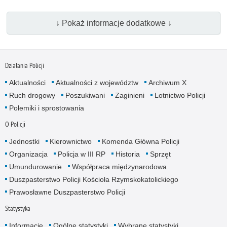
↓ Pokaż informacje dodatkowe ↓
Działania Policji
Aktualności
Aktualności z województw
Archiwum X
Ruch drogowy
Poszukiwani
Zaginieni
Lotnictwo Policji
Polemiki i sprostowania
O Policji
Jednostki
Kierownictwo
Komenda Główna Policji
Organizacja
Policja w III RP
Historia
Sprzęt
Umundurowanie
Współpraca międzynarodowa
Duszpasterstwo Policji Kościoła Rzymskokatolickiego
Prawosławne Duszpasterstwo Policji
Statystyka
Informacje
Ogólne statystyki
Wybrane statystyki