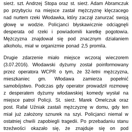
sierż. szt. Andrzej Stopa oraz st. sierż. Adam Abramczuk
po przybyciu na miejsce zastał mężczyznę klęczacego
nad nurtem rzeki Włodawka, który zaczął zanurzać swoją
głowę w wodzie. Policjanci błyskawicznie odciągnęli
desperata od rzeki i powiadomili karetkę pogotowia.
Mężczyzna znajdował się pod znacznym działaniem
alkoholu, miał w organizmie ponad 2,5 promila.
Drugie zdarzenie miało miejsce wczoraj wieczorem
(3.07.2016). Włodawski dyżurny został poinformowany
przez operatora WCPR o tym, że 32-letni mężczyzna,
mieszkaniec gm. Włodawa zamierza popełnić
samobójstwo. Podczas gdy operator prowadził rozmowę
z desperatem dyżurny włodawskiej komedy wysłał na
miejsce patrol Policji. St. sierż. Marek Omelczuk oraz
post. Rafał Uźniak zastali mężczyznę w domu, gdy ten
miał już założony sznurek na szyi. Policjanci niemal w
ostatniej chwili zapobiegli tragedii. Po przebadaniu stanu
trzeźwości okazało się, że znajduje się on pod