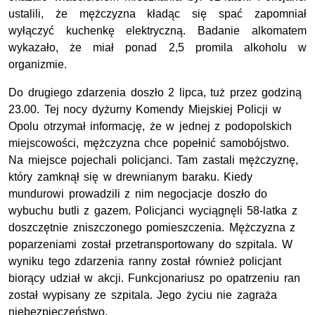
ustalili, że mężczyzna kładąc się spać zapomniał
wyłączyć kuchenkę elektryczną. Badanie alkomatem
wykazało, że miał ponad 2,5 promila alkoholu w
organizmie.
Do drugiego zdarzenia doszło 2 lipca, tuż przez godziną
23.00. Tej nocy dyżurny Komendy Miejskiej Policji w
Opolu otrzymał informację, że w jednej z podopolskich
miejscowości, mężczyzna chce popełnić samobójstwo.
Na miejsce pojechali policjanci. Tam zastali mężczyznę,
który zamknął się w drewnianym baraku. Kiedy
mundurowi prowadzili z nim negocjacje doszło do
wybuchu butli z gazem. Policjanci wyciągnęli 58-latka z
doszczętnie zniszczonego pomieszczenia. Mężczyzna z
poparzeniami został przetransportowany do szpitala. W
wyniku tego zdarzenia ranny został również policjant
biorący udział w akcji. Funkcjonariusz po opatrzeniu ran
został wypisany ze szpitala. Jego życiu nie zagraża
niebezpieczeństwo.