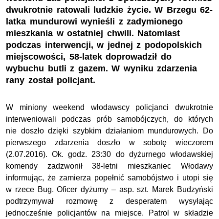
dwukrotnie ratowali ludzkie życie. W Brzegu 62-
latka mundurowi wynieśli z zadymionego
mieszkania w ostatniej chwili. Natomiast
podczas interwencji, w jednej z podopolskich
miejscowości, 58-latek doprowadził do
wybuchu butli z gazem. W wyniku zdarzenia
rany został policjant.
W miniony weekend włodawscy policjanci dwukrotnie
interweniowali podczas prób samobójczych, do których
nie doszło dzięki szybkim działaniom mundurowych. Do
pierwszego zdarzenia doszło w sobotę wieczorem
(2.07.2016). Ok. godz. 23:30 do dyżurnego włodawskiej
komendy zadzwonił 38-letni mieszkaniec Włodawy
informując, że zamierza popełnić samobójstwo i utopi się
w rzece Bug. Oficer dyżurny – asp. szt. Marek Budzyński
podtrzymywał rozmowę z desperatem wysyłając
jednocześnie policjantów na miejsce. Patrol w składzie