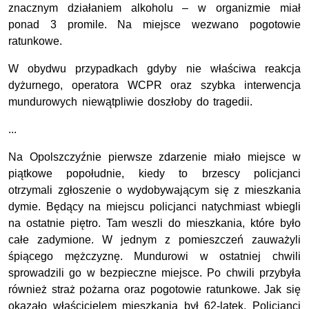
znacznym działaniem alkoholu – w organizmie miał
ponad 3 promile. Na miejsce wezwano pogotowie
ratunkowe.
W obydwu przypadkach gdyby nie właściwa reakcja
dyżurnego, operatora WCPR oraz szybka interwencja
mundurowych niewątpliwie doszłoby do tragedii.
...
Na Opolszczyźnie pierwsze zdarzenie miało miejsce w
piątkowe popołudnie, kiedy to brzescy policjanci
otrzymali zgłoszenie o wydobywającym się z mieszkania
dymie. Będący na miejscu policjanci natychmiast wbiegli
na ostatnie piętro. Tam weszli do mieszkania, które było
całe zadymione. W jednym z pomieszczeń zauważyli
śpiącego mężczyznę. Mundurowi w ostatniej chwili
sprowadzili go w bezpieczne miejsce. Po chwili przybyła
również straż pożarna oraz pogotowie ratunkowe. Jak się
okazało właścicielem mieszkania był 62-latek. Policjanci