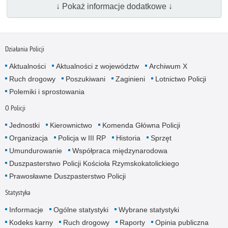
↓ Pokaż informacje dodatkowe ↓
Działania Policji
Aktualności
Aktualności z województw
Archiwum X
Ruch drogowy
Poszukiwani
Zaginieni
Lotnictwo Policji
Polemiki i sprostowania
O Policji
Jednostki
Kierownictwo
Komenda Główna Policji
Organizacja
Policja w III RP
Historia
Sprzęt
Umundurowanie
Współpraca międzynarodowa
Duszpasterstwo Policji Kościoła Rzymskokatolickiego
Prawosławne Duszpasterstwo Policji
Statystyka
Informacje
Ogólne statystyki
Wybrane statystyki
Kodeks karny
Ruch drogowy
Raporty
Opinia publiczna