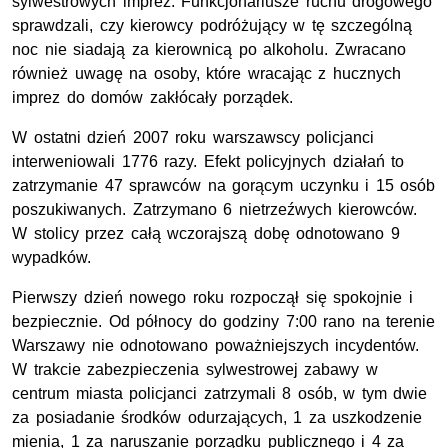
sylwestrowych imprez. Funkcjonariusze ruchu drogowego
sprawdzali, czy kierowcy podróżujący w tę szczególną
noc nie siadają za kierownicą po alkoholu. Zwracano
również uwagę na osoby, które wracając z hucznych
imprez do domów zakłócały porządek.
W ostatni dzień 2007 roku warszawscy policjanci
interweniowali 1776 razy. Efekt policyjnych działań to
zatrzymanie 47 sprawców na gorącym uczynku i 15 osób
poszukiwanych. Zatrzymano 6 nietrzeźwych kierowców.
W stolicy przez całą wczorajszą dobę odnotowano 9
wypadków.
Pierwszy dzień nowego roku rozpoczął się spokojnie i
bezpiecznie. Od północy do godziny 7:00 rano na terenie
Warszawy nie odnotowano poważniejszych incydentów.
W trakcie zabezpieczenia sylwestrowej zabawy w
centrum miasta policjanci zatrzymali 8 osób, w tym dwie
za posiadanie środków odurzających, 1 za uszkodzenie
mienia, 1 za naruszanie porządku publicznego i 4 za