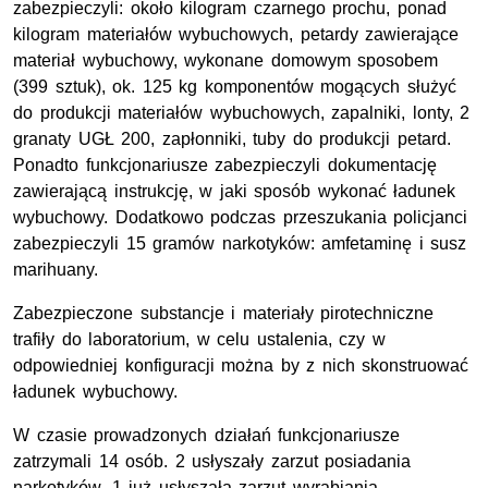
zabezpieczyli: około kilogram czarnego prochu, ponad
kilogram materiałów wybuchowych, petardy zawierające
materiał wybuchowy, wykonane domowym sposobem
(399 sztuk), ok. 125 kg komponentów mogących służyć
do produkcji materiałów wybuchowych, zapalniki, lonty, 2
granaty UGŁ 200, zapłonniki, tuby do produkcji petard.
Ponadto funkcjonariusze zabezpieczyli dokumentację
zawierającą instrukcję, w jaki sposób wykonać ładunek
wybuchowy. Dodatkowo podczas przeszukania policjanci
zabezpieczyli 15 gramów narkotyków: amfetaminę i susz
marihuany.
Zabezpieczone substancje i materiały pirotechniczne
trafiły do laboratorium, w celu ustalenia, czy w
odpowiedniej konfiguracji można by z nich skonstruować
ładunek wybuchowy.
W czasie prowadzonych działań funkcjonariusze
zatrzymali 14 osób. 2 usłyszały zarzut posiadania
narkotyków, 1 już usłyszała zarzut wyrabiania,