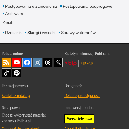
Postępowania o zamówienia
Postępowania podprogowe
Archiwum
Kontakt
Rzecznik
Skargi i wnioski
Sprawy weteranów
Policja
online
Biuletyn Informacji Publicznej
BIP KGP
Redakcja serwisu
Dostępność
Kontakt z redakcją
Deklaracja dostępności
Nota prawna
Inne wersje portalu
Chcesz wykorzystać materiał
Wersja tekstowa
z serwisu Policja.pl.
About Polish Police
Zapoznaj się z zasadami