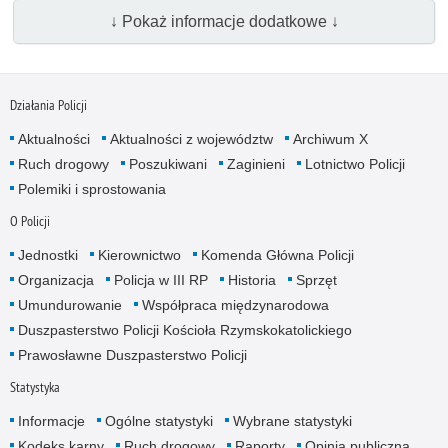
↓ Pokaż informacje dodatkowe ↓
Działania Policji
Aktualności
Aktualności z województw
Archiwum X
Ruch drogowy
Poszukiwani
Zaginieni
Lotnictwo Policji
Polemiki i sprostowania
O Policji
Jednostki
Kierownictwo
Komenda Główna Policji
Organizacja
Policja w III RP
Historia
Sprzęt
Umundurowanie
Współpraca międzynarodowa
Duszpasterstwo Policji Kościoła Rzymskokatolickiego
Prawosławne Duszpasterstwo Policji
Statystyka
Informacje
Ogólne statystyki
Wybrane statystyki
Kodeks karny
Ruch drogowy
Raporty
Opinia publiczna