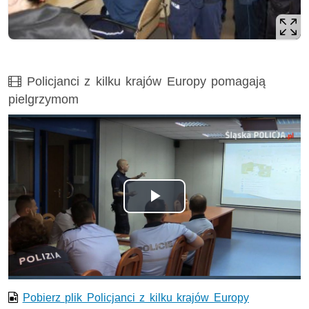
Film
Policjanci z kilku krajów Europy pomagają
pielgrzymom
Odtwórz
wideo
Pobierz plik Policjanci z kilku krajów Europy