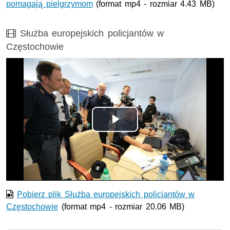
pomagają pielgrzymom
(format mp4 - rozmiar 4.43 MB)
Film
Służba europejskich policjantów w
Częstochowie
Opis filmu: Służba europejskich policjantów w Częstochow
Odtwórz
wideo
Pobierz plik Służba europejskich policjantów w
Częstochowie
(format mp4 - rozmiar 20.06 MB)