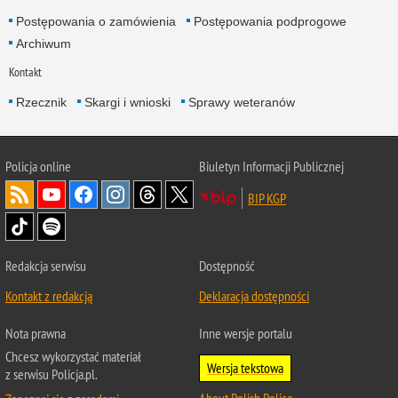
Postępowania o zamówienia
Postępowania podprogowe
Archiwum
Kontakt
Rzecznik
Skargi i wnioski
Sprawy weteranów
Policja
online
Biuletyn Informacji Publicznej
BIP KGP
Redakcja serwisu
Dostępność
Kontakt z redakcją
Deklaracja dostępności
Nota prawna
Inne wersje portalu
Chcesz wykorzystać materiał
Wersja tekstowa
z serwisu Policja.pl.
About Polish Police