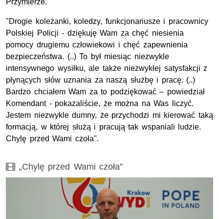
Przymierze.
"Drogie koleżanki, koledzy, funkcjonariusze i pracownicy
Polskiej Policji - dziękuję Wam za chęć niesienia
pomocy drugiemu człowiekowi i chęć zapewnienia
bezpieczeństwa. (..) To był miesiąc niezwykle
intensywnego wysiłku, ale także niezwykłej satysfakcji z
płynących słów uznania za naszą służbę i pracę. (..)
Bardzo chciałem Wam za to podziękować – powiedział
Komendant - pokazaliście, że można na Was liczyć.
Jestem niezwykle dumny, że przychodzi mi kierować taką
formacją, w której służą i pracują tak wspaniali ludzie.
Chylę przed Wami czoła".
Film
„Chylę przed Wami czoła”