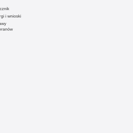
cznik
Ofiarni i odważni
gi i wnioski
Opinia publiczna
awy
Oszustwa
eranów
Pedofilia, pornografia dziecięca
Piractwo przemysłowe
Podrabianie znaków towarowych
Pogryzienia przez psy
Polemiki i sprostowania
Policja inaczej
Policjant z pasją
Porwania
Pożary i podpalenia
Pranie brudnych pieniędzy
Prawa człowieka