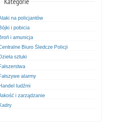
Kategorie
Ataki na policjantów
Bójki i pobicia
Broń i amunicja
Centralne Biuro Śledcze Policji
Dzieła sztuki
Fałszerstwa
Fałszywe alarmy
Handel ludźmi
Jakość i zarządzanie
Kadry
Kobiety w Policji
Korupcja
Kradzież