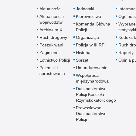
Aktualności
Jednostki
Informac
Aktualności z
Kierownictwo
Ogólne st
województw
Komenda Główna
Wybrane
Archiwum X
Policji
statystyki
Ruch drogowy
Organizacja
Kodeks k
Poszukiwani
Policja w III RP
Ruch dr
Zaginieni
Historia
Raporty
Lotnictwo Policji
Sprzęt
Opinia p
Polemiki i
Umundurowanie
sprostowania
Współpraca
międzynarodowa
Duszpasterstwo
Policji Kościoła
Rzymskokatolickiego
Prawosławne
Duszpasterstwo
Policji