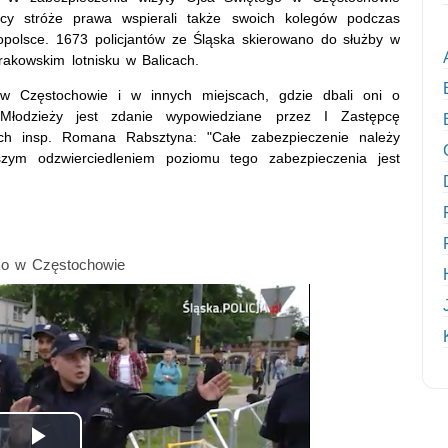
ąscy stróże prawa wspierali także swoich kolegów podczas
polsce. 1673 policjantów ze Śląska skierowano do służby w
rakowskim lotnisku w Balicach.
w Częstochowie i w innych miejscach, gdzie dbali oni o
Młodzieży jest zdanie wypowiedziane przez I Zastępcę
ch insp. Romana Rabsztyna: "Całe zabezpieczenie należy
szym odzwierciedleniem poziomu tego zabezpieczenia jest
ko w Częstochowie
nie tylko w Częstochowie