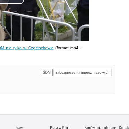
Odtwórz
wideo
DM nie tylko w Częstochowie
(format mp4 -
ŚDM
zabezpieczenia imprez masowych
Prawo
Praca w Policji
Zamówienia publiczne
Kontak