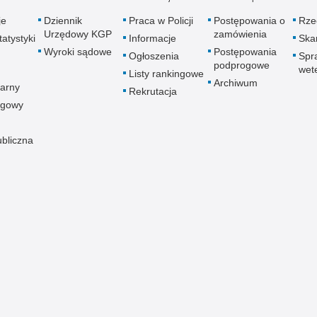
je
Dziennik
Praca w Policji
Postępowania o
Rze
Urzędowy KGP
zamówienia
atystyki
Informacje
Skar
Wyroki sądowe
Postępowania
Ogłoszenia
Spr
podprogowe
wet
Listy rankingowe
Archiwum
arny
Rekrutacja
ogowy
ubliczna