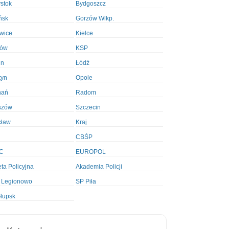
ystok
Bydgoszcz
ńsk
Gorzów Wlkp.
wice
Kielce
ków
KSP
in
Łódź
tyn
Opole
nań
Radom
szów
Szczecin
cław
Kraj
CBŚP
C
EUROPOL
ta Policyjna
Akademia Policji
 Legionowo
SP Piła
łupsk