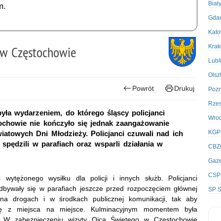
Biał
m.
Gda
Kato
Kra
 w Częstochowie
Lubl
Olsz
Powrót
Drukuj
Poz
Rze
yła wydarzeniem, do którego śląscy policjanci
Wro
tochowie nie kończyło się jednak zaangażowanie
KGP
atowych Dni Młodzieży. Policjanci czuwali nad ich
 spędzili w parafiach oraz wsparli działania w
CBZ
Gaze
CSP
ytężonego wysiłku dla policji i innych służb. Policjanci
e odbywały się w parafiach jeszcze przed rozpoczęciem głównej
SP S
na drogach i w środkach publicznej komunikacji, tak aby
się z miejsca na miejsce. Kulminacyjnym momentem była
 W zabezpieczeniu wizyty Ojca Świętego w Częstochowie