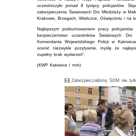
uczestniczyło ponad 8 tysięcy policjantów. Śl
zabezpieczenia Światowych Dni Młodzieży w Mało
Krakowie, Brzegach, Wieliczce, Oświęcimiu i na k
Najlepszym podsumowaniem pracy policjantów 
bezpieczeństwo uczestników Światowych Dni 
Komendanta Wojewódzkiego Policji w Katowica
ocenić niezwykle pozytywnie, myślę że najlep
zupełny brak wydarzeń".
(KWP Katowice / mm)
Film
Zabezpieczaliśmy ŚDM nie tyl
Opis filmu: Zabezpieczaliśmy ŚDM 