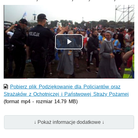
Odtwórz
wideo
Pobierz plik Podziękowanie dla Policjantów oraz
Strażaków z Ochotniczej i Państwowej Straży Pożarnej
(format mp4 - rozmiar 14.79 MB)
↓ Pokaż informacje dodatkowe ↓