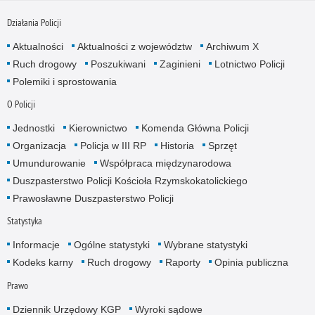
Działania Policji
Aktualności
Aktualności z województw
Archiwum X
Ruch drogowy
Poszukiwani
Zaginieni
Lotnictwo Policji
Polemiki i sprostowania
O Policji
Jednostki
Kierownictwo
Komenda Główna Policji
Organizacja
Policja w III RP
Historia
Sprzęt
Umundurowanie
Współpraca międzynarodowa
Duszpasterstwo Policji Kościoła Rzymskokatolickiego
Prawosławne Duszpasterstwo Policji
Statystyka
Informacje
Ogólne statystyki
Wybrane statystyki
Kodeks karny
Ruch drogowy
Raporty
Opinia publiczna
Prawo
Dziennik Urzędowy KGP
Wyroki sądowe