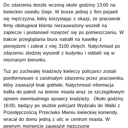
Do zdarzenia doszło wczoraj około godziny 13:00 na
kieleckim osiedlu Sieje. W biurze jednej z firm pojawił
się mężczyzna, który korzystając z okazji, że pracownik
firmy obsługiwał klienta niezauważony wszedł na
zaplecze i postanowił rozejrzeć się po pomieszczeniu. W
trakcie przeglądania biura natrafił na kasetkę z
pieniędzmi i zabrał z niej 3100 złotych. Natychmiast po
zdarzeniu złodziej wyszedł z budynku i oddalił się w
nieznanym kierunku.
Tuż po zuchwałej kradzieży kieleccy policjanci zostali
poinformowani o zaistniałym zdarzeniu przez pracownika,
który zauważył brak gotówki. Natychmiast informacja
trafiła do patroli na terenie miasta wraz ze szczegółowym
opisem ewentualnego sprawcy kradzieży. Około godziny
16:00, będący po służbie policjant Wydziału do Walki z
Przestępczością Przeciwko Mieniu kieleckiej komendy,
wracał do domu jedną z ulic w centrum miasta. W
pewnym momencie zauważył mężczyznę