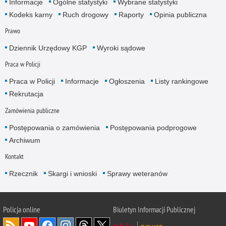
Informacje
Ogólne statystyki
Wybrane statystyki
Kodeks karny
Ruch drogowy
Raporty
Opinia publiczna
Prawo
Dziennik Urzędowy KGP
Wyroki sądowe
Praca w Policji
Praca w Policji
Informacje
Ogłoszenia
Listy rankingowe
Rekrutacja
Zamówienia publiczne
Postępowania o zamówienia
Postępowania podprogowe
Archiwum
Kontakt
Rzecznik
Skargi i wnioski
Sprawy weteranów
Policja
online
Biuletyn Informacji Publicznej