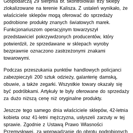
Gospodarczą 29 sierpnia br. skontrolowali trzy sklepy
zlokalizowane na terenie Kalisza. Z ustaleń wynikało, że
właściciele sklepów mogą oferować do sprzedaży
podrobione produkty znanych światowych marek.
Funkcjonariuszom operacyjnym towarzyszył
przedstawiciel pokrzywdzonych producentów, który
potwierdził, że sprzedawane w sklepach wyroby
bezprawnie oznaczono zastrzeżonymi znakami
towarowymi.
Podczas przeszukania punktów handlowych policjanci
zabezpieczyli 200 sztuk odzieży, galanterię damską,
obuwie, a także zegarki. Wszystkie towary okazały się
być podróbkami. Artykuły te były oferowane do sprzedaży
za dużo niższą cenę niż oryginalne produkty.
Jeszcze tego samego dnia właściciele sklepów, 42-letnia
kobieta oraz 41-letni mężczyzna, usłyszeli zarzuty w tej
sprawie. Zgodnie z Ustawą Prawo Własności
Przemysłowej, za wprowadzanie do obrotu podrobionych