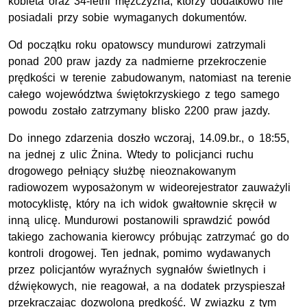
kobieta oraz 34-letni mężczyzna, którzy dodatkowo nie
posiadali przy sobie wymaganych dokumentów.
Od początku roku opatowscy mundurowi zatrzymali
ponad 200 praw jazdy za nadmierne przekroczenie
prędkości w terenie zabudowanym, natomiast na terenie
całego województwa świętokrzyskiego z tego samego
powodu zostało zatrzymany blisko 2200 praw jazdy.
Do innego zdarzenia doszło wczoraj, 14.09.br., o 18:55,
na jednej z ulic Żnina. Wtedy to policjanci ruchu
drogowego pełniący służbę nieoznakowanym
radiowozem wyposażonym w wideorejestrator zauważyli
motocyklistę, który na ich widok gwałtownie skręcił w
inną ulicę. Mundurowi postanowili sprawdzić powód
takiego zachowania kierowcy próbując zatrzymać go do
kontroli drogowej. Ten jednak, pomimo wydawanych
przez policjantów wyraźnych sygnałów świetlnych i
dźwiękowych, nie reagował, a na dodatek przyspieszał
przekraczając dozwoloną prędkość. W związku z tym