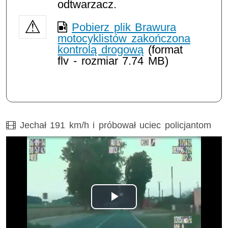
odtwarzacz.
Pobierz plik Brawura
motocyklistów zakończona
kontrolą drogową
(format
flv - rozmiar 7.74 MB)
Film
Jechał 191 km/h i próbował uciec policjantom
Odtwórz