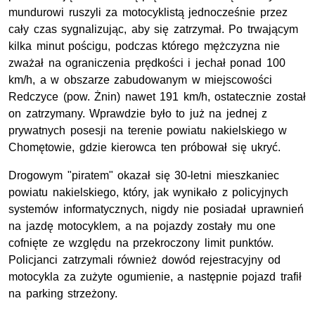
mundurowi ruszyli za motocyklistą jednocześnie przez
cały czas sygnalizując, aby się zatrzymał. Po trwającym
kilka minut pościgu, podczas którego mężczyzna nie
zważał na ograniczenia prędkości i jechał ponad 100
km/h, a w obszarze zabudowanym w miejscowości
Redczyce (pow. Żnin) nawet 191 km/h, ostatecznie został
on zatrzymany. Wprawdzie było to już na jednej z
prywatnych posesji na terenie powiatu nakielskiego w
Chomętowie, gdzie kierowca ten próbował się ukryć.
Drogowym "piratem" okazał się 30-letni mieszkaniec
powiatu nakielskiego, który, jak wynikało z policyjnych
systemów informatycznych, nigdy nie posiadał uprawnień
na jazdę motocyklem, a na pojazdy zostały mu one
cofnięte ze względu na przekroczony limit punktów.
Policjanci zatrzymali również dowód rejestracyjny od
motocykla za zużyte ogumienie, a następnie pojazd trafił
na parking strzeżony.