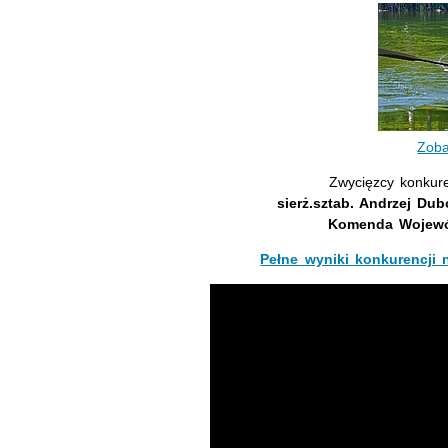
Zoba
Zwycięzcy konkuren
sierż.sztab. Andrzej Dub
Komenda Wojewód
Pełne wyniki konkurencji n