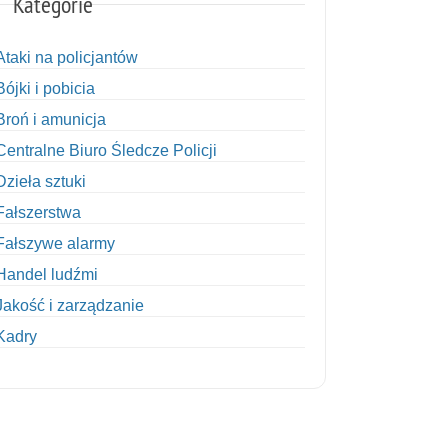
Kategorie
Ataki na policjantów
Bójki i pobicia
Broń i amunicja
Centralne Biuro Śledcze Policji
Dzieła sztuki
Fałszerstwa
Fałszywe alarmy
Handel ludźmi
Jakość i zarządzanie
Kadry
Kobiety w Policji
Korupcja
Kradzież