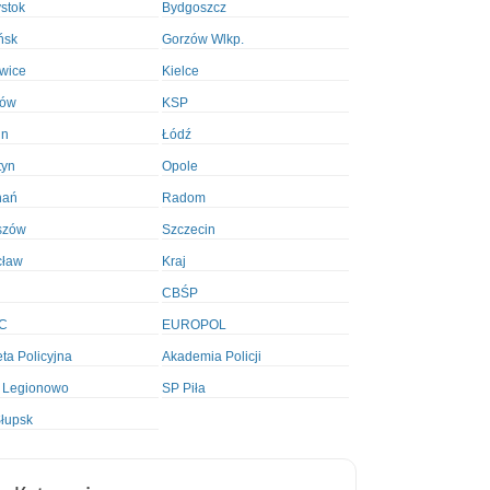
ystok
Bydgoszcz
ńsk
Gorzów Wlkp.
wice
Kielce
ków
KSP
in
Łódź
tyn
Opole
nań
Radom
szów
Szczecin
cław
Kraj
CBŚP
C
EUROPOL
ta Policyjna
Akademia Policji
 Legionowo
SP Piła
łupsk