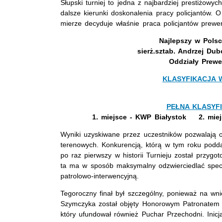
Słupski turniej to jedna z najbardziej prestiżowy
dalsze kierunki doskonalenia pracy policjantów. O
mierze decyduje właśnie praca policjantów prewe
Najlepszy w Polsc
sierż.sztab. Andrzej Dub
Oddziały Prewe
KLASYFIKACJA W
PEŁNA KLASYFI
1. miejsce - KWP Białystok 2. mie
Wyniki uzyskiwane przez uczestników pozwalają o
terenowych. Konkurencją, którą w tym roku poddano
po raz pierwszy w historii Turnieju został przygo
ta ma w sposób maksymalny odzwierciedlać specyf
patrolowo-interwencyjną.
Tegoroczny finał był szczególny, ponieważ na w
Szymczyka został objęty Honorowym Patronatem P
który ufundował również Puchar Przechodni. Inic