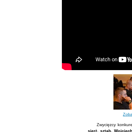
Zoba
Zwycięzcy konkure
sierż. sztab. Wojciec