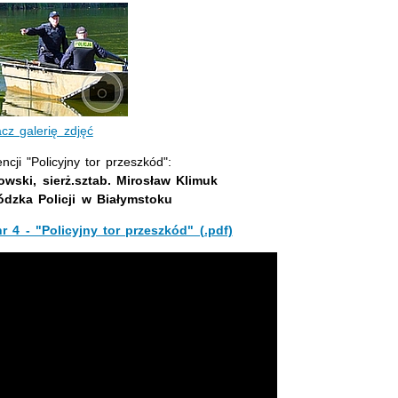
cz galerię zdjęć
cji "Policyjny tor przeszkód":
owski, sierż.sztab. Mirosław Klimuk
zka Policji w Białymstoku
r 4 - "Policyjny tor przeszkód" (.pdf)