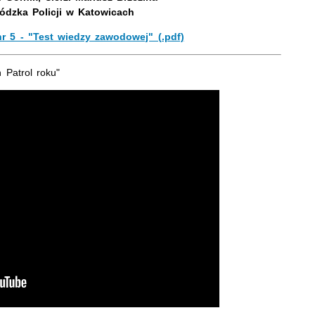
dzka Policji w Katowicach
nr 5 - "Test wiedzy zawodowej" (.pdf)
h Patrol roku"