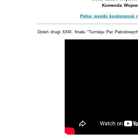
Komenda Wojewó
Pełne wyniki konkurencji 
Dzień drugi XXIII. finału "Turnieju Par Patrolowyc