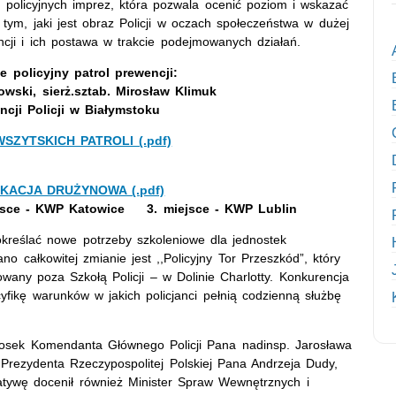
ch policyjnych imprez, która pozwala ocenić poziom i wskazać
 tym, jaki jest obraz Policji w oczach społeczeństwa w dużej
ncji i ich postawa w trakcie podejmowanych działań.
e policyjny patrol prewencji:
owski, sierż.sztab. Mirosław Klimuk
ncji Policji w Białymstoku
SZYTSKICH PATROLI (.pdf)
KACJA DRUŻYNOWA (.pdf)
jsce - KWP Katowice 3. miejsce - KWP Lublin
kreślać nowe potrzeby szkoleniowe dla jednostek
 całkowitej zmianie jest ,,Policyjny Tor Przeszkód”, który
towany poza Szkołą Policji – w Dolinie Charlotty. Konkurencja
ikę warunków w jakich policjanci pełnią codzienną służbę
niosek Komendanta Głównego Policji Pana nadinsp. Jarosława
rezydenta Rzeczypospolitej Polskiej Pana Andrzeja Dudy,
jatywę docenił również Minister Spraw Wewnętrznych i