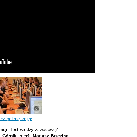
cz galerię zdjęć
ncji "Test wiedzy zawodowej":
h Górnik, sierż. Mariusz Brzezina