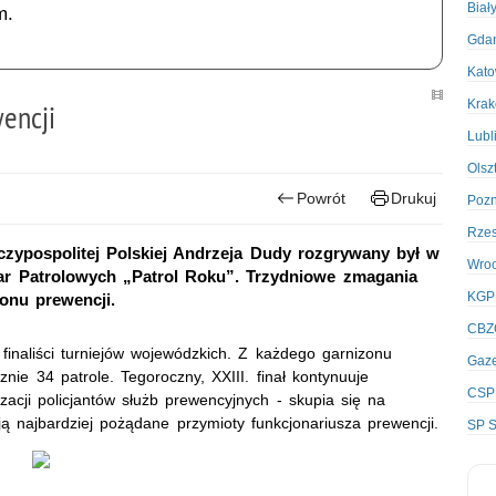
Biał
m.
Gda
Kato
Kra
wencji
Lubl
Olsz
Powrót
Drukuj
Poz
Rze
ypospolitej Polskiej Andrzeja Dudy rozgrywany był w
Wro
u Par Patrolowych „Patrol Roku”. Trzydniowe zmagania
KGP
ionu prewencji.
CBZ
o finaliści turniejów wojewódzkich. Z każdego garnizonu
Gaze
znie 34 patrole. Tegoroczny, XXIII. finał kontynuuje
CSP
zacji policjantów służb prewencyjnych - skupia się na
ją najbardziej pożądane przymioty funkcjonariusza prewencji.
SP S