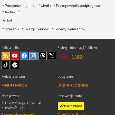
Postępowania o zamówienia
Postępowania podprogowe
Archiwum
Kontakt
Rzecznik
Skargi i wnioski
Sprawy weteranów
Policja
online
Biuletyn Informacji Publicznej
BIP KGP
Redakcja serwisu
Dostępność
Kontakt z redakcją
Deklaracja dostępności
Nota prawna
Inne wersje portalu
Chcesz wykorzystać materiał
Wersja tekstowa
z serwisu Policja.pl.
About Polish Police
Zapoznaj się z zasadami