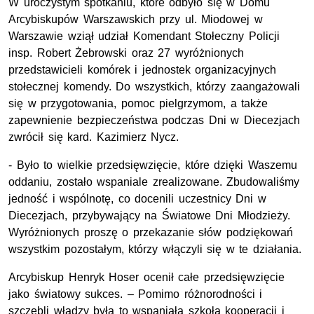
W uroczystym spotkaniu, które odbyło się w Domu
Arcybiskupów Warszawskich przy ul. Miodowej w
Warszawie wziął udział Komendant Stołeczny Policji
insp. Robert Żebrowski oraz 27 wyróżnionych
przedstawicieli komórek i jednostek organizacyjnych
stołecznej komendy. Do wszystkich, którzy zaangażowali
się w przygotowania, pomoc pielgrzymom, a także
zapewnienie bezpieczeństwa podczas Dni w Diecezjach
zwrócił się kard. Kazimierz Nycz.
- Było to wielkie przedsięwzięcie, które dzięki Waszemu
oddaniu, zostało wspaniale zrealizowane. Zbudowaliśmy
jedność i wspólnotę, co docenili uczestnicy Dni w
Diecezjach, przybywający na Światowe Dni Młodzieży.
Wyróżnionych proszę o przekazanie słów podziękowań
wszystkim pozostałym, którzy włączyli się w te działania.
Arcybiskup Henryk Hoser ocenił całe przedsięwzięcie
jako światowy sukces. – Pomimo różnorodności i
szczebli władzy była to wspaniała szkoła kooperacji i