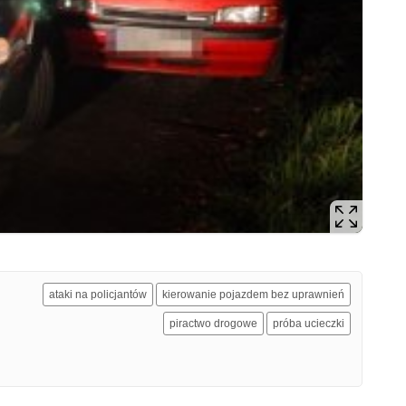
ataki na policjantów
kierowanie pojazdem bez uprawnień
piractwo drogowe
próba ucieczki