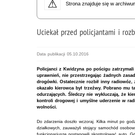
Strona znajduje się w archiwu
Uciekał przed policjantami i rozb
Data publikacji 05.10.2016
Policjanci z Kwidzyna po pościgu zatrzymal
uprawnień, nie przestrzegając żadnych zasa
drogówki. Ostatecznie rozbił inny radiowóz, 
okazało kierowca był trzeźwy. Pobrano mu 
odurzających. Śledczy nie wykluczają, że ki
kontroli drogowej i umyślne uderzenie w rad
wolności.
Do zdarzenia doszło wczoraj. Kilka minut po godz
działkowych, zauważyli stojący samochód osobow
funkcjonariusze postanowili skontrolować auto. Gd