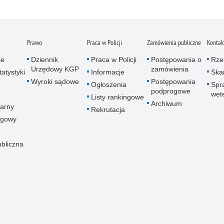
Prawo
Praca w Policji
Zamówienia publiczne
Kontak
je
Dziennik
Praca w Policji
Postępowania o
Rze
Urzędowy KGP
zamówienia
atystyki
Informacje
Skar
Wyroki sądowe
Postępowania
Ogłoszenia
Spr
podprogowe
wet
Listy rankingowe
Archiwum
arny
Rekrutacja
ogowy
ubliczna