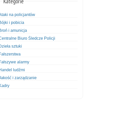
Kategorie
Ataki na policjantów
Bójki i pobicia
Broń i amunicja
Centralne Biuro Śledcze Policji
Dzieła sztuki
Fałszerstwa
Fałszywe alarmy
Handel ludźmi
Jakość i zarządzanie
Kadry
Kobiety w Policji
Korupcja
Kradzież