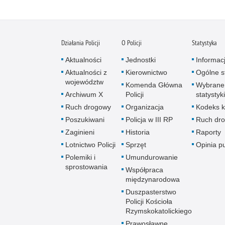
Działania Policji
O Policji
Statystyka
Aktualności
Jednostki
Informac
Aktualności z
Kierownictwo
Ogólne st
województw
Komenda Główna
Wybrane
Archiwum X
Policji
statystyki
Ruch drogowy
Organizacja
Kodeks k
Poszukiwani
Policja w III RP
Ruch dr
Zaginieni
Historia
Raporty
Lotnictwo Policji
Sprzęt
Opinia p
Polemiki i
Umundurowanie
sprostowania
Współpraca
międzynarodowa
Duszpasterstwo
Policji Kościoła
Rzymskokatolickiego
Prawosławne