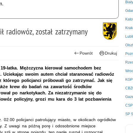
Biał
m.
Gda
Kato
Kra
ił radiowóz, został zatrzymany
Lubl
Olsz
Powrót
Drukuj
Poz
Rze
i 19-latka. Mężczyzna kierował samochodem bez
Wro
d. Uciekając swoim autem chciał staranować radiowóz
KGP
z którego policjanci próbowali go zatrzymać. Jak się
także krew do badań na zawartość środków
CBZ
erował po narkotykach. Za niezatrzymanie się do
Gaze
iowóz policyjny, grozi mu kara do 3 lat pozbawienia
CSP
SP S
. 02.00 policjanci patrolujący miasto, w okolicach ogródków
y. Z uwagi na późną porę i odosobnione miejsce
y szli w stronę pojazdu, ten nagle ruszył i rozpoczął