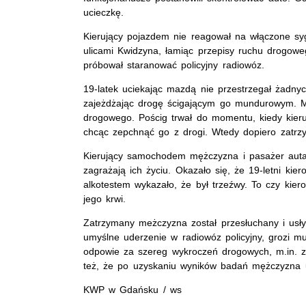
ucieczkę.
Kierujący pojazdem nie reagował na włączone syg
ulicami Kwidzyna, łamiąc przepisy ruchu drogoweg
próbował staranować policyjny radiowóz.
19-latek uciekając mazdą nie przestrzegał żadnyc
zajeżdżając drogę ścigającym go mundurowym. Mę
drogowego. Pościg trwał do momentu, kiedy kieruj
chcąc zepchnąć go z drogi. Wtedy dopiero zatrzy
Kierujący samochodem mężczyzna i pasażer auta zo
zagrażają ich życiu. Okazało się, że 19-letni ki
alkotestem wykazało, że był trzeźwy. To czy ki
jego krwi.
Zatrzymany meżczyzna został przesłuchany i usłys
umyślne uderzenie w radiowóz policyjny, grozi m
odpowie za szereg wykroczeń drogowych, m.in. 
też, że po uzyskaniu wyników badań mężczyzna us
KWP w Gdańsku / ws