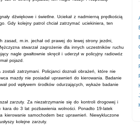
nały dźwiękowe i świetlne. Uciekał z nadmierną prędkością
o. Gdy kolejny patrol chciał zatrzymać uciekiniera, ten
h zasad, m.in. jechał od prawej do lewej strony jezdni,
żczyzna stwarzał zagrożenie dla innych uczestników ruchu
ący nagle gwałtownie skręcił i uderzył w policyjny radiowóz
mał pojazd.
stali zatrzymani. Policjanci doznali obrażeń, które nie
erowca mazdy nie posiadał uprawnień do kierowania. Badanie
erował pod wpływem środków odurzających, wykaże badanie
zał zarzuty. Za niezatrzymanie się do kontroli drogowej i
u kara do 3 lat pozbawienia wolności. Ponadto 19-latek
za kierowanie samochodem bez uprawnień. Niewykluczone
łyszy kolejne zarzuty.