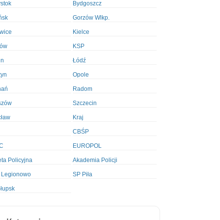
ystok
Bydgoszcz
ńsk
Gorzów Wlkp.
wice
Kielce
ków
KSP
in
Łódź
tyn
Opole
nań
Radom
szów
Szczecin
cław
Kraj
CBŚP
C
EUROPOL
ta Policyjna
Akademia Policji
 Legionowo
SP Piła
łupsk