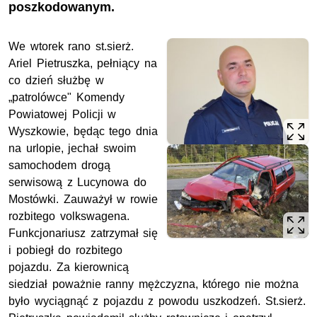
poszkodowanym.
We wtorek rano st.sierż.
Ariel Pietruszka, pełniący na
co dzień służbę w
„patrolówce" Komendy
Powiatowej Policji w
Wyszkowie, będąc tego dnia
na urlopie, jechał swoim
samochodem drogą
serwisową z Lucynowa do
Mostówki. Zauważył w rowie
rozbitego volkswagena.
Funkcjonariusz zatrzymał się
i pobiegł do rozbitego
pojazdu. Za kierownicą
siedział poważnie ranny mężczyzna, którego nie można
było wyciągnąć z pojazdu z powodu uszkodzeń. St.sierż.