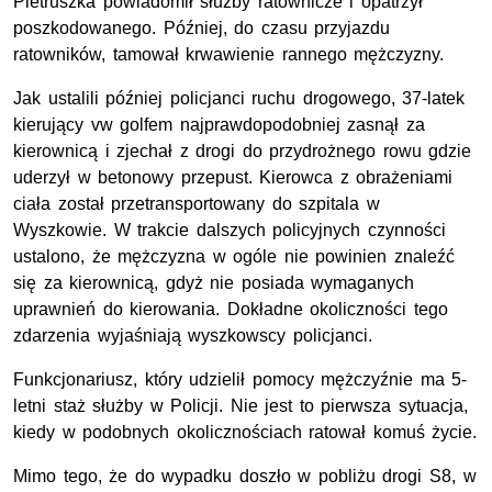
Pietruszka powiadomił służby ratownicze i opatrzył
poszkodowanego. Później, do czasu przyjazdu
ratowników, tamował krwawienie rannego mężczyzny.
Jak ustalili później policjanci ruchu drogowego, 37-latek
kierujący vw golfem najprawdopodobniej zasnął za
kierownicą i zjechał z drogi do przydrożnego rowu gdzie
uderzył w betonowy przepust. Kierowca z obrażeniami
ciała został przetransportowany do szpitala w
Wyszkowie. W trakcie dalszych policyjnych czynności
ustalono, że mężczyzna w ogóle nie powinien znaleźć
się za kierownicą, gdyż nie posiada wymaganych
uprawnień do kierowania. Dokładne okoliczności tego
zdarzenia wyjaśniają wyszkowscy policjanci.
Funkcjonariusz, który udzielił pomocy mężczyźnie ma 5-
letni staż służby w Policji. Nie jest to pierwsza sytuacja,
kiedy w podobnych okolicznościach ratował komuś życie.
Mimo tego, że do wypadku doszło w pobliżu drogi S8, w