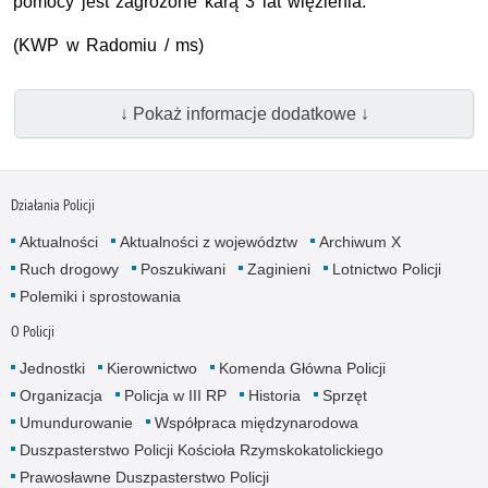
pomocy jest zagrożone karą 3 lat więzienia.
(KWP w Radomiu / ms)
↓ Pokaż informacje dodatkowe ↓
Działania Policji
Aktualności
Aktualności z województw
Archiwum X
Ruch drogowy
Poszukiwani
Zaginieni
Lotnictwo Policji
Polemiki i sprostowania
O Policji
Jednostki
Kierownictwo
Komenda Główna Policji
Organizacja
Policja w III RP
Historia
Sprzęt
Umundurowanie
Współpraca międzynarodowa
Duszpasterstwo Policji Kościoła Rzymskokatolickiego
Prawosławne Duszpasterstwo Policji