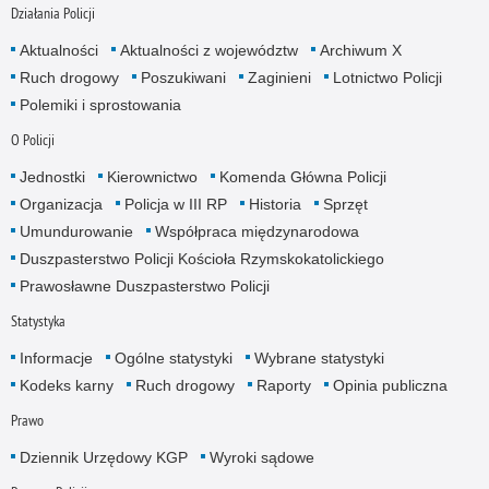
Działania Policji
Aktualności
Aktualności z województw
Archiwum X
Ruch drogowy
Poszukiwani
Zaginieni
Lotnictwo Policji
Polemiki i sprostowania
O Policji
Jednostki
Kierownictwo
Komenda Główna Policji
Organizacja
Policja w III RP
Historia
Sprzęt
Umundurowanie
Współpraca międzynarodowa
Duszpasterstwo Policji Kościoła Rzymskokatolickiego
Prawosławne Duszpasterstwo Policji
Statystyka
Informacje
Ogólne statystyki
Wybrane statystyki
Kodeks karny
Ruch drogowy
Raporty
Opinia publiczna
Prawo
Dziennik Urzędowy KGP
Wyroki sądowe