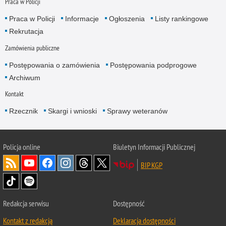
Praca w Policji
Praca w Policji
Informacje
Ogłoszenia
Listy rankingowe
Rekrutacja
Zamówienia publiczne
Postępowania o zamówienia
Postępowania podprogowe
Archiwum
Kontakt
Rzecznik
Skargi i wnioski
Sprawy weteranów
Policja
online
Biuletyn Informacji Publicznej
BIP KGP
Redakcja serwisu
Dostępność
Kontakt z redakcją
Deklaracja dostępności