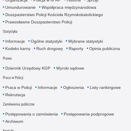
Organizacja
Policja w III RP
Historia
Sprzęt
Umundurowanie
Współpraca międzynarodowa
Duszpasterstwo Policji Kościoła Rzymskokatolickiego
Prawosławne Duszpasterstwo Policji
Statystyka
Informacje
Ogólne statystyki
Wybrane statystyki
Kodeks karny
Ruch drogowy
Raporty
Opinia publiczna
Prawo
Dziennik Urzędowy KGP
Wyroki sądowe
Praca w Policji
Praca w Policji
Informacje
Ogłoszenia
Listy rankingowe
Rekrutacja
Zamówienia publiczne
Postępowania o zamówienia
Postępowania podprogowe
Archiwum
Kontakt