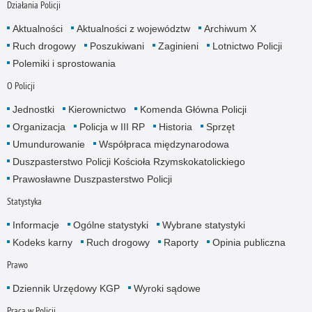
Działania Policji
Aktualności
Aktualności z województw
Archiwum X
Ruch drogowy
Poszukiwani
Zaginieni
Lotnictwo Policji
Polemiki i sprostowania
O Policji
Jednostki
Kierownictwo
Komenda Główna Policji
Organizacja
Policja w III RP
Historia
Sprzęt
Umundurowanie
Współpraca międzynarodowa
Duszpasterstwo Policji Kościoła Rzymskokatolickiego
Prawosławne Duszpasterstwo Policji
Statystyka
Informacje
Ogólne statystyki
Wybrane statystyki
Kodeks karny
Ruch drogowy
Raporty
Opinia publiczna
Prawo
Dziennik Urzędowy KGP
Wyroki sądowe
Praca w Policji