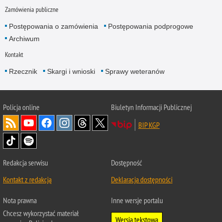
Zamówienia publiczne
Postępowania o zamówienia
Postępowania podprogowe
Archiwum
Kontakt
Rzecznik
Skargi i wnioski
Sprawy weteranów
Policja
online
Biuletyn Informacji Publicznej
BIP KGP
Redakcja serwisu
Dostępność
Kontakt z redakcją
Deklaracja dostępności
Nota prawna
Inne wersje portalu
Chcesz wykorzystać materiał
Wersja tekstowa