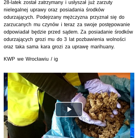
28-latek został zatrzymany i usłyszał już zarzuty
nielegalnej uprawy oraz posiadania środków
odurzających. Podejrzany mężczyzna przyznał się do
zarzucanych mu czynów i teraz za swoje postępowanie
odpowiadał będzie przed sądem. Za posiadanie środków
odurzających grozi mu do 3 lat pozbawienia wolności
oraz taka sama kara grozi za uprawę marihuany.
KWP we Wrocławiu / ig
Opis filmu: Ponad 800 porcji narkotyków przechwycili polic
Odtwórz
wideo