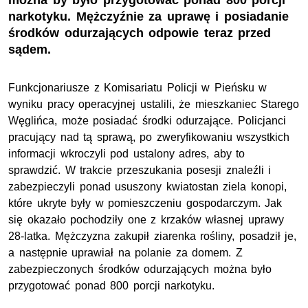
można by było przygotować ponad 800 porcji
narkotyku. Mężczyźnie za uprawę i posiadanie
środków odurzających odpowie teraz przed
sądem.
Funkcjonariusze z Komisariatu Policji w Pieńsku w
wyniku pracy operacyjnej ustalili, że mieszkaniec Starego
Węglińca, może posiadać środki odurzające. Policjanci
pracujący nad tą sprawą, po zweryfikowaniu wszystkich
informacji wkroczyli pod ustalony adres, aby to
sprawdzić. W trakcie przeszukania posesji znaleźli i
zabezpieczyli ponad ususzony kwiatostan ziela konopi,
które ukryte były w pomieszczeniu gospodarczym. Jak
się okazało pochodziły one z krzaków własnej uprawy
28-latka. Mężczyzna zakupił ziarenka rośliny, posadził je,
a następnie uprawiał na polanie za domem. Z
zabezpieczonych środków odurzających można było
przygotować ponad 800 porcji narkotyku.