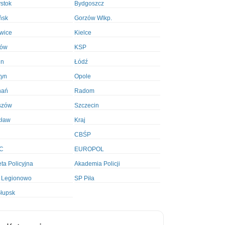
ystok
Bydgoszcz
ńsk
Gorzów Wlkp.
wice
Kielce
ków
KSP
in
Łódź
tyn
Opole
nań
Radom
szów
Szczecin
cław
Kraj
CBŚP
C
EUROPOL
ta Policyjna
Akademia Policji
 Legionowo
SP Piła
łupsk