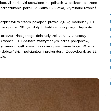
baczyli narkotyki ustawione na półkach w słoikach, suszone
przeszukania pokoju 21-latka i 23-latka, kryminalni również
abezpieczyli w trzech pokojach prawie 2,6 kg marihuany i 11
ści ponad 90 tys. złotych trafił do policyjnego depozytu.
 aresztu. Następnego dnia usłyszeli zarzuty z ustawy o
.) wobec 21 i 23-latka zatrzymanych przez policjantów,
ręczeniu majątkowym i zakazie opuszczania kraju. Wczoraj
o-dobrzyńskich policjantów i prokuratora. Zdecydował, że 22-
cie.