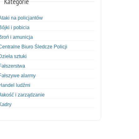
Kategorie
Ataki na policjantów
Bójki i pobicia
Broń i amunicja
Centralne Biuro Śledcze Policji
Dzieła sztuki
Fałszerstwa
Fałszywe alarmy
Handel ludźmi
Jakość i zarządzanie
Kadry
Kobiety w Policji
Korupcja
Kradzież