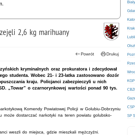
Biał
m.
Gda
Kato
Kra
rzejęli 2,6 kg marihuany
Lubl
Olsz
Powrót
Drukuj
Poz
Rze
rzyńskich kryminalnych oraz prokuratora i zdecydował
Wro
go studenta. Wobec 21- i 23-latka zastosowano dozór
KGP
puszczania kraju. Policjanci zabezpieczyli u nich
SD. „Towar” o czarnorynkowej wartości ponad 90 tys.
CBZ
Gaze
CSP
 narkotykową Komendy Powiatowej Policji w Golubiu-Dobrzyniu
niu może dostarczać narkotyki na teren powiatu golubsko-
SP S
janci weszli do miejsca, gdzie mieszkali mężczyźni.