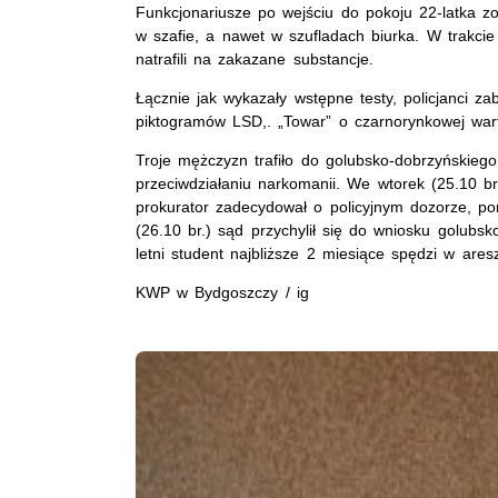
Funkcjonariusze po wejściu do pokoju 22-latka zo
w szafie, a nawet w szufladach biurka. W trakcie 
natrafili na zakazane substancje.
Łącznie jak wykazały wstępne testy, policjanci z
piktogramów LSD,. „Towar” o czarnorynkowej warto
Troje mężczyzn trafiło do golubsko-dobrzyńskiego
przeciwdziałaniu narkomanii. We wtorek (25.10 br
prokurator zadecydował o policyjnym dozorze, po
(26.10 br.) sąd przychylił się do wniosku golubsk
letni student najbliższe 2 miesiące spędzi w aresz
KWP w Bydgoszczy / ig