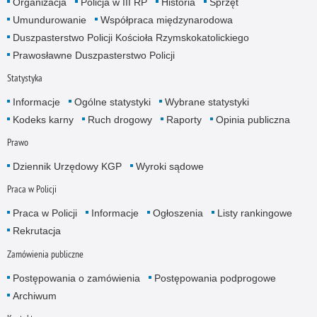
Organizacja
Policja w III RP
Historia
Sprzęt
Umundurowanie
Współpraca międzynarodowa
Duszpasterstwo Policji Kościoła Rzymskokatolickiego
Prawosławne Duszpasterstwo Policji
Statystyka
Informacje
Ogólne statystyki
Wybrane statystyki
Kodeks karny
Ruch drogowy
Raporty
Opinia publiczna
Prawo
Dziennik Urzędowy KGP
Wyroki sądowe
Praca w Policji
Praca w Policji
Informacje
Ogłoszenia
Listy rankingowe
Rekrutacja
Zamówienia publiczne
Postępowania o zamówienia
Postępowania podprogowe
Archiwum